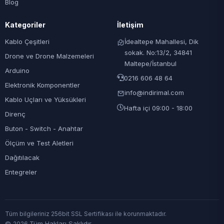
Blog
Kategoriler
İletişim
Kablo Çeşitleri
İdealtepe Mahallesi, Dik
sokak. No:13/2, 34841
Drone ve Drone Malzemeleri
Maltepe/İstanbul
Arduino
0216 606 48 64
Elektronik Komponentler
info@indirimal.com
Kablo Uçları ve Yüksükleri
Hafta içi 09:00 - 18:00
Direnç
Buton - Switch - Anahtar
Ölçüm ve Test Aletleri
Dağıtılacak
Entegreler
Tüm bilgileriniz 256bit SSL Sertifikası ile korunmaktadır.
©
Tüm Hakları Saklıdır
2026