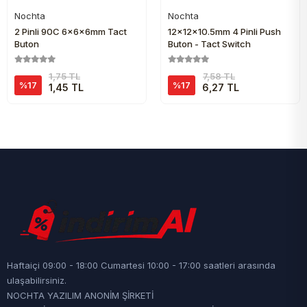
Nochta
Nochta
Sepete Ekle
Sepete Ekle
2 Pinli 90C 6x6x6mm Tact
12x12x10.5mm 4 Pinli Push
Buton
Buton - Tact Switch
1,75 TL
7,58 TL
%17
%17
1,45 TL
6,27 TL
Haftaiçi 09:00 - 18:00 Cumartesi 10:00 - 17:00 saatleri arasında
ulaşabilirsiniz.
NOCHTA YAZILIM ANONİM ŞİRKETİ