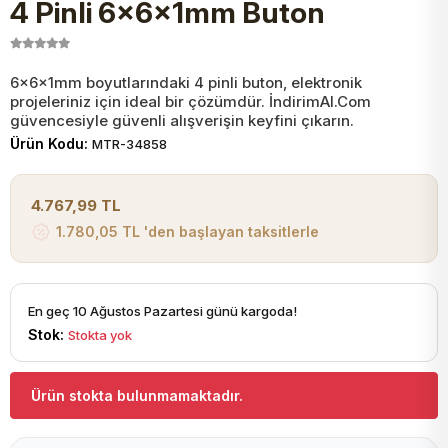
4 Pinli 6x6x1mm Buton
JST Kablo ve Konnektörler
Tuş Takımı
Entegreler
Direnç Tip Sigorta
Zama
Tam İzoleli
VGA Kablo Ve Dönüştürücüler
Plaket ve Breadboard
Potansiyometre
SMD Sigorta
Hafı
6x6x1mm boyutlarındaki 4 pinli buton, elektronik
projeleriniz için ideal bir çözümdür. İndirimAl.Com
güvencesiyle güvenli alışverişin keyfini çıkarın.
Montaj Kabloları
Ürün Kodu:
MTR-34858
Arduino Ana (Main) Board
Mosfet
Sigorta Şalterleri
isayar Kabloları Ve Dönüştürücüler
4.767,99 TL
Nextion Ekranlar
Pin Header
Cam Sigorta
1.780,05 TL 'den başlayan taksitlerle
Printer - Yazıcı Kabloları
Arduino Aksesuarları
Bobin
ve Görüntü Kabloları
En geç 10 Ağustos Pazartesi günü kargoda!
Stok:
Stokta yok
Gsm Modülü
PLCC Soket
Ürün stokta bulunmamaktadır.
Buzzer