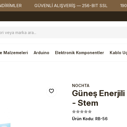
MLER
GÜVENLİ ALIŞVERİŞ — 256-BIT SSL
1900₺ Ü
e Malzemeleri
Arduino
Elektronik Komponentler
Kablo Uç
ler
NOCHTA
Güneş Enerjili
- Stem
Ürün Kodu:
RB-56