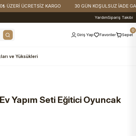
ZERİ ÜCRETSİZ KARGO
30 GÜN KOŞULSUZ İADE GARANTİ
Yardım
Sipariş Takibi
0
Giriş Yap
Favoriler
Sepet
ları ve Yüksükleri
 Ev Yapım Seti Eğitici Oyuncak