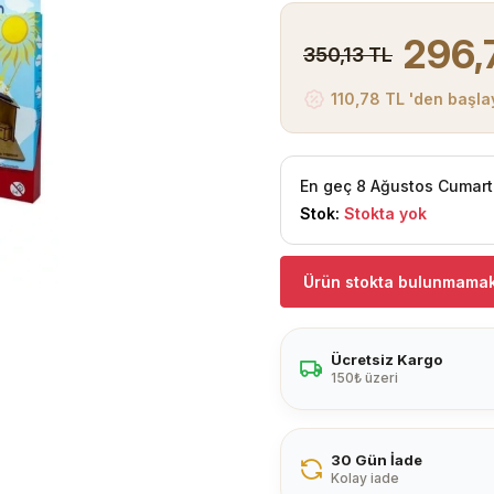
296,
350,13 TL
110,78 TL 'den başlay
En geç 8 Ağustos Cumart
Stok:
Stokta yok
Ürün stokta bulunmamak
Ücretsiz Kargo
150₺ üzeri
30 Gün İade
Kolay iade