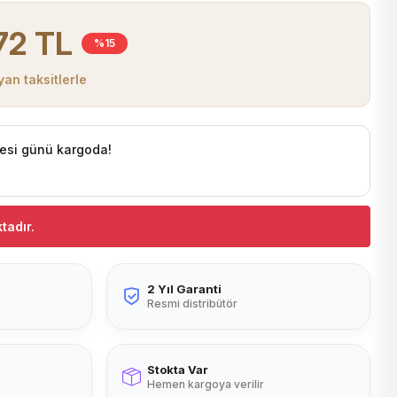
72 TL
%15
an taksitlerle
esi günü kargoda!
tadır.
2 Yıl Garanti
Resmi distribütör
Stokta Var
Hemen kargoya verilir