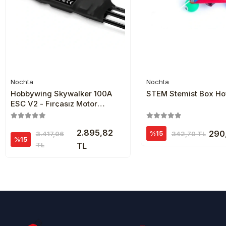
Nochta
Nochta
Sepete Ekle
Sepete Ekl
Hobbywing Skywalker 100A
STEM Stemist Box Ho
ESC V2 - Fırçasız Motor
Sürücü
2.895,82
290
%15
342,70 TL
3.417,06
%15
TL
TL