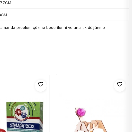
17.7CM
3CM
nı zamanda problem çözme becerilerini ve analitik düşünme