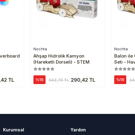
Nochta
Nochta
e
Sepete Ekle
verboard
Ahşap Hidrolik Kamyon
Balon ile
(Hareketli Dorseli) - STEM
Seti - Ha
Giden Ar
,42 TL
290,42 TL
%15
%15
342,70 TL
34
Kurumsal
Yardım