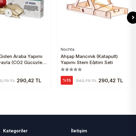
Nochta
Sepete Ekle
Sepete Ekle
 Giden Araba Yapımı
Ahşap Mancınık (Katapult)
vayla (CO2 Gücüyle)
Yapımı Stem Eğitim Seti
aba
290,42 TL
290,42 TL
%15
2,70 TL
342,70 TL
Kategoriler
İletişim