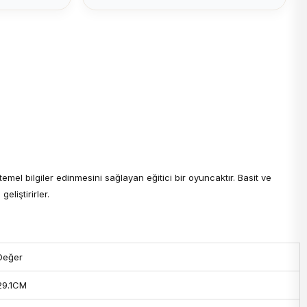
el bilgiler edinmesini sağlayan eğitici bir oyuncaktır. Basit ve
eliştirirler.
Değer
29.1CM