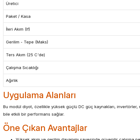
Üretici
Paket / Kasa
İleri Akım (If)
Gerilim - Tepe (Maks)
Ters Akım (25 C'de)
Çalışma Sıcaklığı
Ağırlık
Uygulama Alanları
Bu modül diyot, özellikle yüksek güçlü DC güç kaynakları, invertörler, 
bile etkili bir performans sağlar.
Öne Çıkan Avantajlar
Yüksek akım ve gerilim dayanımı sayesinde güvenilir çalışma p