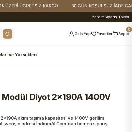
ERİ ÜCRETSİZ KARGO
30 GÜN KOŞULSUZ İADE GARANTİ
Yardım
Sipariş Takibi
0
Giriş Yap
Favoriler
Sepet
ları ve Yüksükleri
Modül Diyot 2x190A 1400V
2x190A akım taşıma kapasitesi ve 1400V gerilim
 alışverişin adresi İndirimAl.Com'dan hemen sipariş