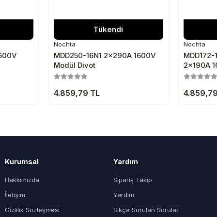
Tükendi
Nochta
Nochta
600V
MDD250-16N1 2x290A 1600V
MDD172-1
Modül Diyot
2x190A 
4.859,79 TL
4.859,7
Kurumsal
Yardım
Hakkımızda
Sipariş Takip
İletişim
Yardım
Gizlilik Sözleşmesi
Sıkça Sorulan Sorular