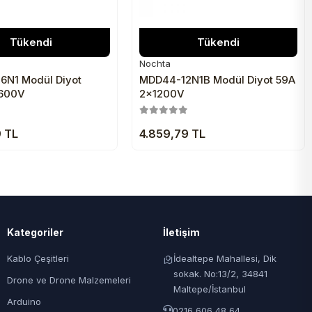
Tükendi
Tükendi
Nochta
6N1 Modül Diyot
MDD44-12N1B Modül Diyot 59A
1600V
2x1200V
9 TL
4.859,79 TL
Kategoriler
İletişim
Kablo Çeşitleri
İdealtepe Mahallesi, Dik
sokak. No:13/2, 34841
Drone ve Drone Malzemeleri
Maltepe/İstanbul
Arduino
0216 606 48 64