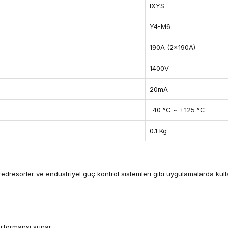
IXYS
Y4-M6
190A (2x190A)
1400V
20mA
-40 °C ~ +125 °C
0.1 Kg
redresörler ve endüstriyel güç kontrol sistemleri gibi uygulamalarda kull
erformansı sunar.