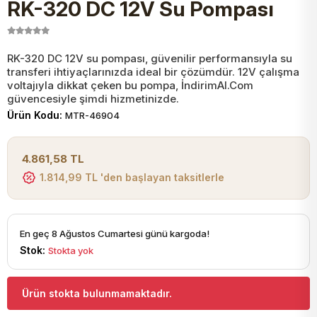
RK-320 DC 12V Su Pompası
JST Kablo ve Konnektörler
Tuş Takımı
Entegreler
Direnç Tip Sigorta
Zama
Tam İzoleli
VGA Kablo Ve Dönüştürücüler
Plaket ve Breadboard
Potansiyometre
SMD Sigorta
Hafı
RK-320 DC 12V su pompası, güvenilir performansıyla su
transferi ihtiyaçlarınızda ideal bir çözümdür. 12V çalışma
voltajıyla dikkat çeken bu pompa, İndirimAl.Com
Montaj Kabloları
güvencesiyle şimdi hizmetinizde.
Arduino Ana (Main) Board
Mosfet
Sigorta Şalterleri
Ürün Kodu:
MTR-46904
isayar Kabloları Ve Dönüştürücüler
Nextion Ekranlar
Pin Header
Cam Sigorta
4.861,58 TL
1.814,99 TL 'den başlayan taksitlerle
Printer - Yazıcı Kabloları
Arduino Aksesuarları
Bobin
ve Görüntü Kabloları
En geç 8 Ağustos Cumartesi günü kargoda!
Gsm Modülü
PLCC Soket
Stok:
Stokta yok
Buzzer
Ürün stokta bulunmamaktadır.