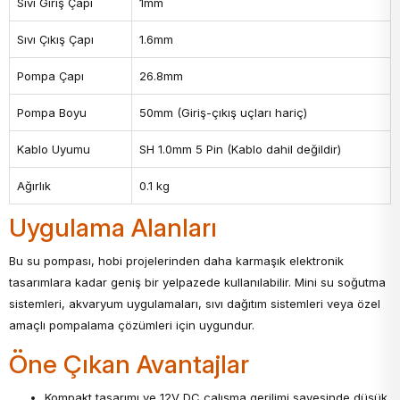
Sıvı Giriş Çapı
1mm
Sıvı Çıkış Çapı
1.6mm
Pompa Çapı
26.8mm
Pompa Boyu
50mm (Giriş-çıkış uçları hariç)
Kablo Uyumu
SH 1.0mm 5 Pin (Kablo dahil değildir)
Ağırlık
0.1 kg
Uygulama Alanları
Bu su pompası, hobi projelerinden daha karmaşık elektronik
tasarımlara kadar geniş bir yelpazede kullanılabilir. Mini su soğutma
sistemleri, akvaryum uygulamaları, sıvı dağıtım sistemleri veya özel
amaçlı pompalama çözümleri için uygundur.
Öne Çıkan Avantajlar
Kompakt tasarımı ve 12V DC çalışma gerilimi sayesinde düşük