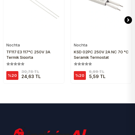
Nochta
Nochta
Sepete Ekle
Sepete Ekle
TF117 E3 117°C 250V 3A
KSD 02PC 250V 2A NC 70 °C
Termik Sigorta
Seramik Termostat
30,78 TL
6,99 TL
%20
%20
24,63 TL
5,59 TL