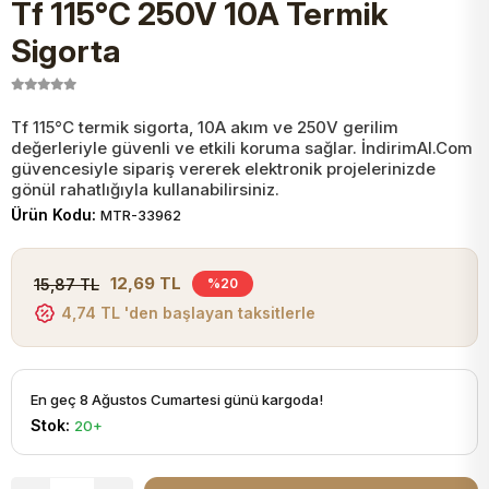
Tf 115°C 250V 10A Termik
JST Kablo ve Konnektörler
Tuş Takımı
Entegreler
Direnç Tip Sigorta
Zama
Tam İzoleli
Sigorta
VGA Kablo Ve Dönüştürücüler
Plaket ve Breadboard
Potansiyometre
SMD Sigorta
Hafı
Tf 115°C termik sigorta, 10A akım ve 250V gerilim
değerleriyle güvenli ve etkili koruma sağlar. İndirimAl.Com
Montaj Kabloları
Arduino Ana (Main) Board
Mosfet
Sigorta Şalterleri
güvencesiyle sipariş vererek elektronik projelerinizde
gönül rahatlığıyla kullanabilirsiniz.
isayar Kabloları Ve Dönüştürücüler
Ürün Kodu:
MTR-33962
Nextion Ekranlar
Pin Header
Cam Sigorta
Printer - Yazıcı Kabloları
12,69 TL
15,87 TL
%20
Arduino Aksesuarları
Bobin
4,74 TL 'den başlayan taksitlerle
ve Görüntü Kabloları
Gsm Modülü
PLCC Soket
En geç 8 Ağustos Cumartesi günü kargoda!
Stok:
20+
Buzzer