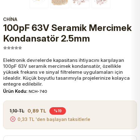
JST Kablo ve Konnektörler
Tuş Takımı
Entegreler
Direnç Tip Sigorta
Zama
Tam İzoleli
CHİNA
VGA Kablo Ve Dönüştürücüler
100pF 63V Seramik Mercimek
Plaket ve Breadboard
Potansiyometre
SMD Sigorta
Hafı
Kondansatör 2.5mm
Montaj Kabloları
Arduino Ana (Main) Board
Mosfet
Sigorta Şalterleri
Elektronik devrelerde kapasitans ihtiyacını karşılayan
isayar Kabloları Ve Dönüştürücüler
Nextion Ekranlar
Pin Header
Cam Sigorta
100pF 63V seramik mercimek kondansatör, özellikle
yüksek frekans ve sinyal filtreleme uygulamaları için
idealdir. Küçük boyutlu tasarımıyla projelerinize kolayca
Printer - Yazıcı Kabloları
entegre edilebilir.
Arduino Aksesuarları
Bobin
Ürün Kodu:
NCH-740
ve Görüntü Kabloları
Gsm Modülü
PLCC Soket
0,89 TL
1,10 TL
%19
0,33 TL 'den başlayan taksitlerle
Buzzer