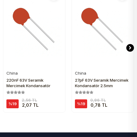
China
China
Sepete Ekle
Sepete Ekle
220nF 63V Seramik
27pF 63V Seramik Mercimek
Mercimek Kondansatör
Kondansatör 2.5mm
2,56 TL
0,96 TL
%19
%19
2,07 TL
0,78 TL