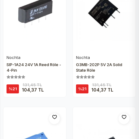
Nochta
Nochta
Sepete Ekle
Sepete Ekle
SIP-1A24 24V 1A Reed Röle -
G3MB-202P 5V 2A Solid
4-Pin
State Röle
131,45 TL
131,45 TL
%21
%21
104,37 TL
104,37 TL