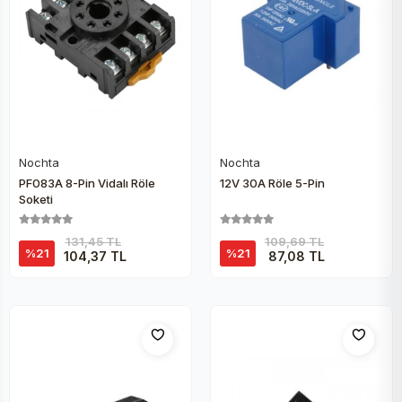
Peltier
Nochta
Nochta
Sepete Ekle
Sepete Ekle
PF083A 8-Pin Vidalı Röle
12V 30A Röle 5-Pin
Soketi
131,45 TL
109,69 TL
%21
%21
104,37 TL
87,08 TL