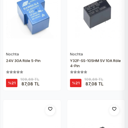
Nochta
Nochta
Sepete Ekle
Sepete Ekle
24V 30A Röle 5-Pin
Y32F-SS-105HM 5V 10A Röle
4-Pin
109,69 TL
109,69 TL
%21
%21
87,08 TL
87,08 TL