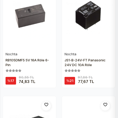
Nochta
Nochta
Sepete Ekle
Sepete Ekle
RB105DMF5 5V 16A Röle 6-
JS1-B-24V-FT Panasonic
Pin
24V DC 10A Röle
90,55 TL
97,86 TL
%17
%21
74,83 TL
77,67 TL