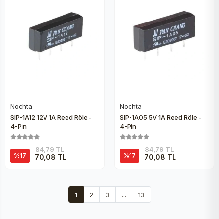
Nochta
Nochta
Sepete Ekle
Sepete Ekle
SIP-1A12 12V 1A Reed Röle -
SIP-1A05 5V 1A Reed Röle -
4-Pin
4-Pin
84,79 TL
84,79 TL
%17
%17
70,08 TL
70,08 TL
1
2
3
...
13