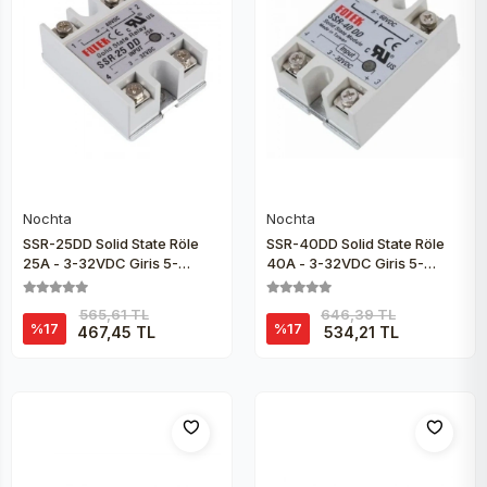
Nochta
Nochta
Sepete Ekle
Sepete Ekle
SSR-25DD Solid State Röle
SSR-40DD Solid State Röle
25A - 3-32VDC Giriş 5-
40A - 3-32VDC Giriş 5-
60VDC Çıkış
60VDC Çıkış
565,61 TL
646,39 TL
%17
%17
467,45 TL
534,21 TL