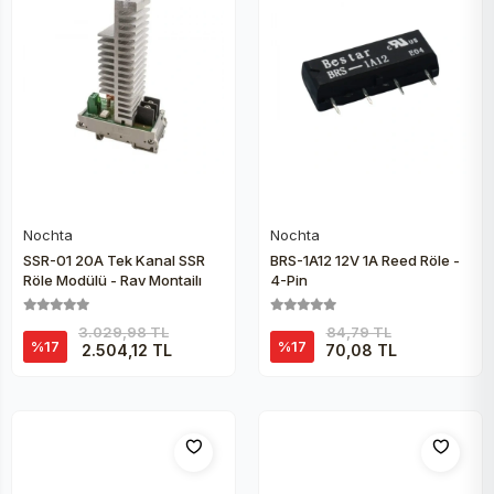
Nochta
Nochta
Sepete Ekle
Sepete Ekle
SSR-01 20A Tek Kanal SSR
BRS-1A12 12V 1A Reed Röle -
Röle Modülü - Ray Montajlı
4-Pin
3.029,98 TL
84,79 TL
%17
%17
2.504,12 TL
70,08 TL