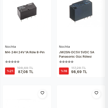
Nochta
Nochta
Sepete Ekle
Sepete Ekle
M4-24H 24V 1A Röle 8-Pin
JW2SN-DC5V 5VDC 5A
Panasonic Güç Rölesi
109,69 TL
117,29 TL
%21
%16
87,08 TL
98,69 TL