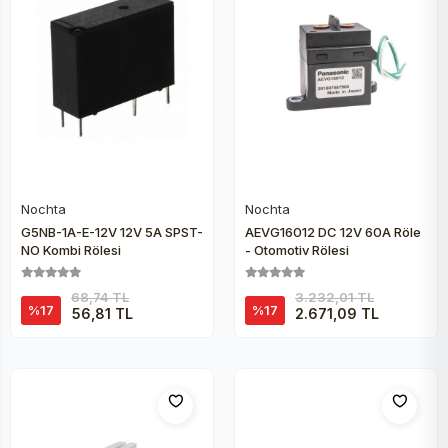
Nochta
Nochta
Sepete Ekle
Sepete Ekle
G5NB-1A-E-12V 12V 5A SPST-
AEVG16012 DC 12V 60A Röle
NO Kombi Rölesi
- Otomotiv Rölesi
68,74 TL
3.232,01 TL
%17
%17
56,81 TL
2.671,09 TL