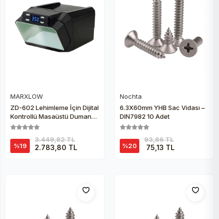
MARXLOW
Nochta
Sepete Ekle
Sepete Ekle
ZD-602 Lehimleme İçin Dijital
6.3X60mm YHB Sac Vidası –
Kontrollü Masaüstü Duman
DIN7982 10 Adet
Emme Cihazı - Duman Emici
3.449,82 TL
93,86 TL
%19
%20
2.783,80 TL
75,13 TL