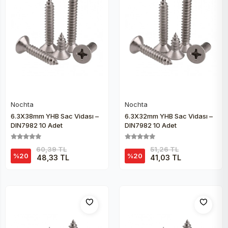
Nochta
Nochta
Sepete Ekle
Sepete Ekle
6.3X38mm YHB Sac Vidası –
6.3X32mm YHB Sac Vidası –
DIN7982 10 Adet
DIN7982 10 Adet
60,39 TL
51,26 TL
%20
%20
48,33 TL
41,03 TL