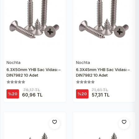
Nochta
Nochta
Sepete Ekle
Sepete Ekle
6.3X50mm YHB Sac Vidası –
6.3X45mm YHB Sac Vidası –
DIN7982 10 Adet
DIN7982 10 Adet
76,17 TL
71,61 TL
%20
%20
60,96 TL
57,31 TL