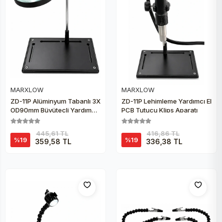
Peltier
MARXLOW
MARXLOW
Sepete Ekle
Sepete Ekle
ZD-11P Alüminyum Tabanlı 3X
ZD-11P Lehimleme Yardımcı El
OD90mm Büyüteçli Yardımcı
PCB Tutucu Klips Aparatı
El Mercek Aparatı
445,61 TL
416,86 TL
%19
%19
359,58 TL
336,38 TL