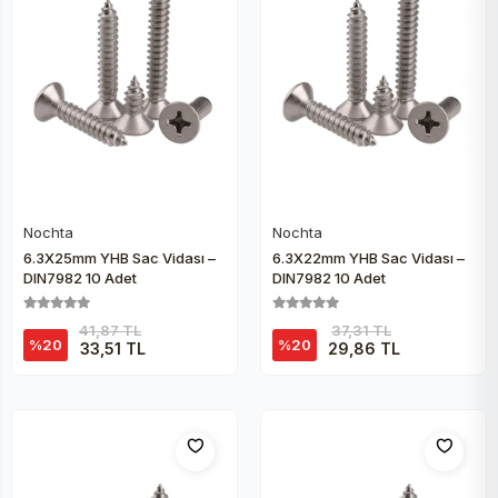
Nochta
Nochta
Sepete Ekle
Sepete Ekle
6.3X25mm YHB Sac Vidası –
6.3X22mm YHB Sac Vidası –
DIN7982 10 Adet
DIN7982 10 Adet
41,87 TL
37,31 TL
%20
%20
33,51 TL
29,86 TL