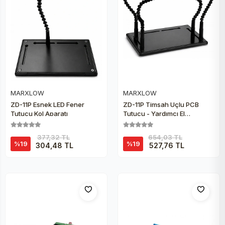
MARXLOW
MARXLOW
Sepete Ekle
Sepete Ekle
ZD-11P Esnek LED Fener
ZD-11P Timsah Uçlu PCB
Tutucu Kol Aparatı
Tutucu - Yardımcı El
Lehimleme Aparatı
377,32 TL
654,03 TL
%19
%19
304,48 TL
527,76 TL