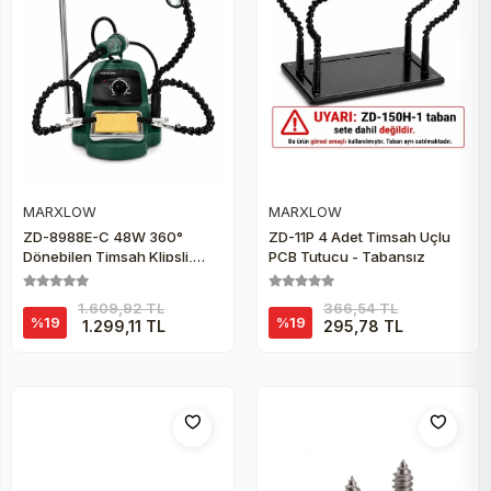
MARXLOW
MARXLOW
Sepete Ekle
Sepete Ekle
ZD-8988E-C 48W 360°
ZD-11P 4 Adet Timsah Uçlu
Dönebilen Timsah Klipsli,
PCB Tutucu - Tabansız
Büyüteçli ve Fenerli
Lehimleme İstasyonu
1.609,92 TL
366,54 TL
%19
%19
1.299,11 TL
295,78 TL