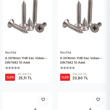
Nochta
Nochta
Sepete Ekle
Sepete Ekle
6.3X19mm YHB Sac Vidası –
6.3X16mm YHB Sac Vidası –
DIN7982 10 Adet
DIN7982 10 Adet
31,38 TL
29,74 TL
%20
%20
25,11 TL
23,80 TL