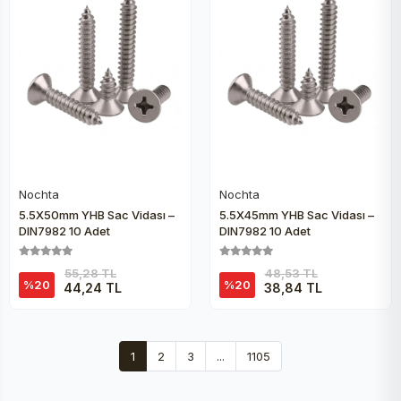
Nochta
Nochta
Sepete Ekle
Sepete Ekle
5.5X50mm YHB Sac Vidası –
5.5X45mm YHB Sac Vidası –
DIN7982 10 Adet
DIN7982 10 Adet
55,28 TL
48,53 TL
%20
%20
44,24 TL
38,84 TL
1
2
3
...
1105