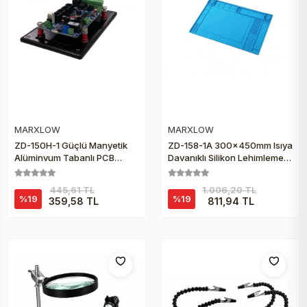
MARXLOW
MARXLOW
Sepete Ekle
Sepete Ekle
ZD-150H-1 Güçlü Manyetik
ZD-158-1A 300x450mm Isıya
Alüminyum Tabanlı PCB
Dayanıklı Silikon Lehimleme
Tutucu
Matı
445,61 TL
1.006,20 TL
%19
%19
359,58 TL
811,94 TL