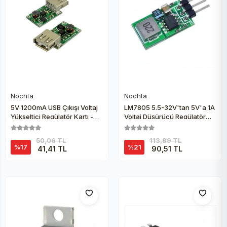
Nochta
Nochta
Sepete Ekle
Sepete Ekle
5V 1200mA USB Çıkışı Voltaj
LM7805 5.5-32V'tan 5V'a 1A
Yükseltici Regülatör Kartı -
Voltaj Düşürücü Regülatör
Step Up
Kartı
50,06 TL
113,99 TL
%17
%21
41,41 TL
90,51 TL