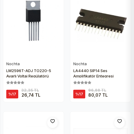
Nochta
Nochta
Sepete Ekle
Sepete Ekle
LM2596T-ADJ TO220-5
LA4440 SIP14 Ses
Ayarlı Voltaj Regülatörü
Amplifikatör Entegresi
32,35 TL
96,88 TL
%17
%17
26,74 TL
80,07 TL