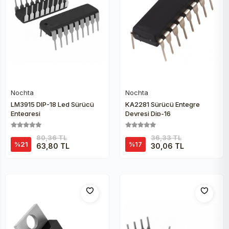
Peltier
Nochta
Nochta
Sepete Ekle
Sepete Ekle
LM3915 DIP-18 Led Sürücü
KA2281 Sürücü Entegre
Entegresi
Devresi Dip-16
80,36 TL
36,33 TL
%21
%17
63,80 TL
30,06 TL