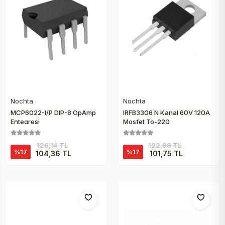
Nochta
Nochta
Sepete Ekle
Sepete Ekle
MCP6022-I/P DIP-8 OpAmp
IRFB3306 N Kanal 60V 120A
Entegresi
Mosfet To-220
126,14 TL
122,99 TL
%17
%17
104,36 TL
101,75 TL