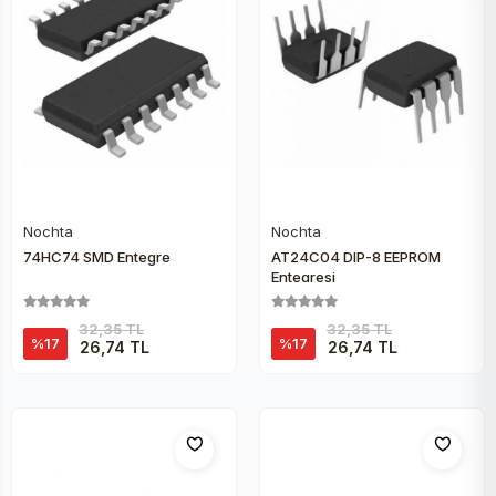
Nochta
Nochta
Sepete Ekle
Sepete Ekle
74HC74 SMD Entegre
AT24C04 DIP-8 EEPROM
Entegresi
32,35 TL
32,35 TL
%17
%17
26,74 TL
26,74 TL