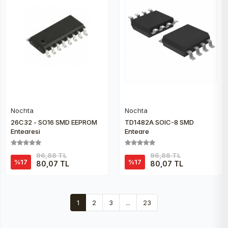
Nochta
Nochta
Sepete Ekle
Sepete Ekle
26C32 - SO16 SMD EEPROM
TD1482A SOIC-8 SMD
Entegresi
Entegre
96,88 TL
96,88 TL
%17
%17
80,07 TL
80,07 TL
1
2
3
...
23