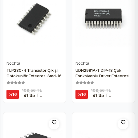
Nochta
Nochta
Sepete Ekle
Sepete Ekle
TLP280-4 Transistör Çıkışlı
UDN2981A-T DIP-18 Çok
Optokuplör Entegresi Smd-16
Fonksiyonlu Driver Entegresi
108,56 TL
108,56 TL
%16
%16
91,35 TL
91,35 TL