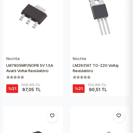
Nochta
Nochta
Sepete Ekle
Sepete Ekle
LM7805MP/NOPB 5V 1.5A
LM2931AT TO-220 Voltaj
Ayarlı Voltaj Regülatörü
Regülatörü
109,65 TL
113,99 TL
%21
%21
87,05 TL
90,51 TL