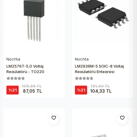
Nochta
Nochta
Sepete Ekle
Sepete Ekle
LM2576T-5.0 Voltaj
LM2936M-5 SOIC-8 Voltaj
Regülatörü - TO220
Regülatörü Entegresi
109,65 TL
131,40 TL
%21
%21
87,05 TL
104,33 TL