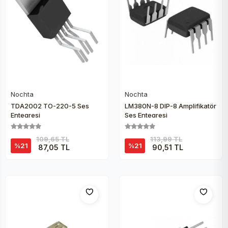
Nochta
Nochta
Sepete Ekle
Sepete Ekle
TDA2002 TO-220-5 Ses
LM380N-8 DIP-8 Amplifikatör
Entegresi
Ses Entegresi
109,65 TL
113,99 TL
%21
%21
87,05 TL
90,51 TL