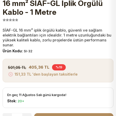
16 mm² SİAF-GL İplik Örgülü
JST Kablo ve Konnektörler
Tuş Takımı
Entegreler
Direnç Tip Sigorta
Zama
Tam İzoleli
Kablo - 1 Metre
VGA Kablo Ve Dönüştürücüler
Plaket ve Breadboard
Potansiyometre
SMD Sigorta
Hafı
SİAF-GL 16 mm² iplik örgülü kablo, güvenli ve sağlam
elektrik bağlantıları için idealdir. 1 metre uzunluğundaki bu
Montaj Kabloları
Arduino Ana (Main) Board
Mosfet
Sigorta Şalterleri
yüksek kaliteli kablo, zorlu projelerde üstün performans
sunar.
isayar Kabloları Ve Dönüştürücüler
Ürün Kodu:
SI-32
Nextion Ekranlar
Pin Header
Cam Sigorta
Printer - Yazıcı Kabloları
405,36 TL
501,05 TL
%19
Arduino Aksesuarları
Bobin
151,33 TL 'den başlayan taksitlerle
ve Görüntü Kabloları
Gsm Modülü
PLCC Soket
En geç 11 Ağustos Salı günü kargoda!
Stok:
20+
Buzzer