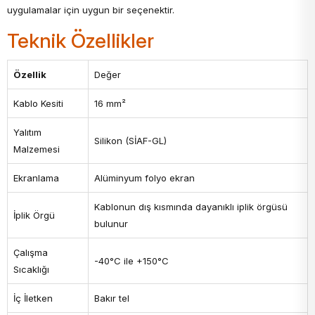
uygulamalar için uygun bir seçenektir.
Teknik Özellikler
Özellik
Değer
Kablo Kesiti
16 mm²
Yalıtım
Silikon (SİAF-GL)
Malzemesi
Ekranlama
Alüminyum folyo ekran
Kablonun dış kısmında dayanıklı iplik örgüsü
İplik Örgü
bulunur
Çalışma
-40°C ile +150°C
Sıcaklığı
İç İletken
Bakır tel