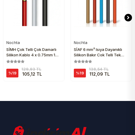
Nochta
Nochta
Sepete Ekle
Sepete Ekle
SİMH Çok Telli Çok Damarlı
SİAF 6 mm² Isıya Dayanıklı
Silikon Kablo 4 x 0.75mm 1
Silikon Bakır Çok Telli Tek
Metre
Damarlı Kablo 1m Kırmızı
129,93 TL
138,54 TL
%19
%19
105,12 TL
112,09 TL