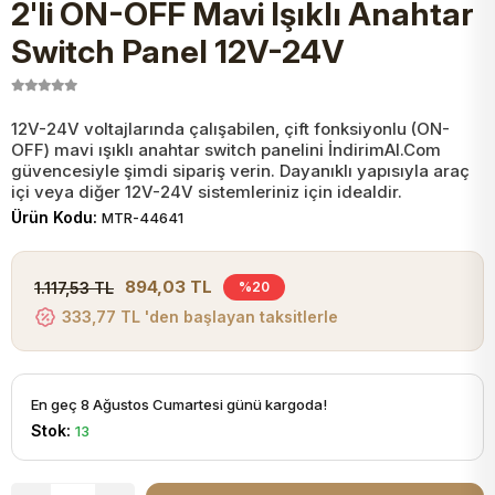
2'li ON-OFF Mavi Işıklı Anahtar
JST Kablo ve Konnektörler
Tuş Takımı
Entegreler
Direnç Tip Sigorta
Zama
Tam İzoleli
Switch Panel 12V-24V
VGA Kablo Ve Dönüştürücüler
Plaket ve Breadboard
Potansiyometre
SMD Sigorta
Hafı
12V-24V voltajlarında çalışabilen, çift fonksiyonlu (ON-
OFF) mavi ışıklı anahtar switch panelini İndirimAl.Com
Montaj Kabloları
Arduino Ana (Main) Board
Mosfet
Sigorta Şalterleri
güvencesiyle şimdi sipariş verin. Dayanıklı yapısıyla araç
içi veya diğer 12V-24V sistemleriniz için idealdir.
isayar Kabloları Ve Dönüştürücüler
Ürün Kodu:
MTR-44641
Nextion Ekranlar
Pin Header
Cam Sigorta
Printer - Yazıcı Kabloları
894,03 TL
1.117,53 TL
%20
Arduino Aksesuarları
Bobin
333,77 TL 'den başlayan taksitlerle
ve Görüntü Kabloları
Gsm Modülü
PLCC Soket
En geç 8 Ağustos Cumartesi günü kargoda!
Stok:
13
Buzzer