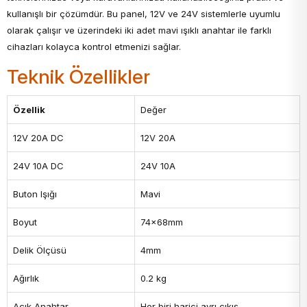
kullanışlı bir çözümdür. Bu panel, 12V ve 24V sistemlerle uyumlu
olarak çalışır ve üzerindeki iki adet mavi ışıklı anahtar ile farklı
cihazları kolayca kontrol etmenizi sağlar.
Teknik Özellikler
Özellik
Değer
12V 20A DC
12V 20A
24V 10A DC
24V 10A
Buton Işığı
Mavi
Boyut
74x68mm
Delik Ölçüsü
4mm
Ağırlık
0.2 kg
Açık Anahtar
Her biri harici ayrı çıkış