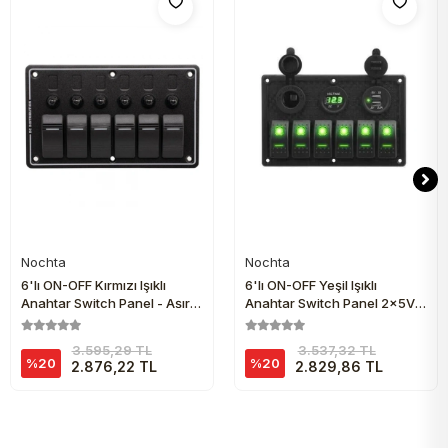
Nochta
Nochta
Sepete Ekle
Sepete Ekle
6'lı ON-OFF Kırmızı Işıklı
6'lı ON-OFF Yeşil Işıklı
Anahtar Switch Panel - Aşırı
Anahtar Switch Panel 2x5V
Akım Korumalı
USB Çakmaklık ve Voltaj
Göstergeli
3.595,29 TL
3.537,32 TL
%20
%20
2.876,22 TL
2.829,86 TL