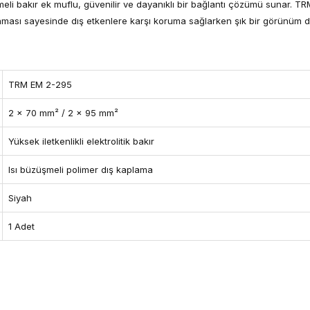
meli bakır ek muflu, güvenilir ve dayanıklı bir bağlantı çözümü sunar. T
laması sayesinde dış etkenlere karşı koruma sağlarken şık bir görünüm d
TRM EM 2-295
2 x 70 mm² / 2 x 95 mm²
Yüksek iletkenlikli elektrolitik bakır
Isı büzüşmeli polimer dış kaplama
Siyah
1 Adet