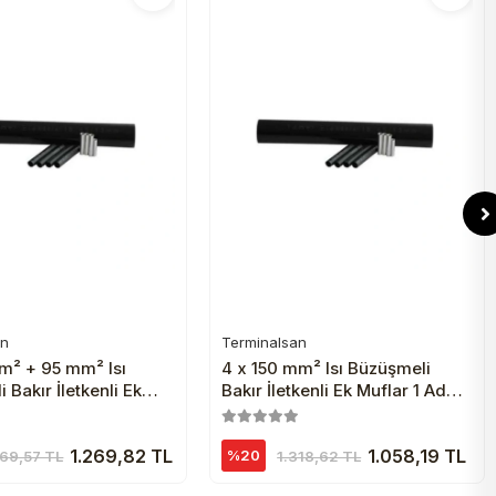
an
Terminalsan
Sepete Ekle
Sepete Ekle
mm² + 95 mm² Isı
4 x 150 mm² Isı Büzüşmeli
 Bakır İletkenli Ek
Bakır İletkenli Ek Muflar 1 Adet
Adet Siyah
Siyah
1.269,82 TL
1.058,19 TL
%20
569,57 TL
1.318,62 TL