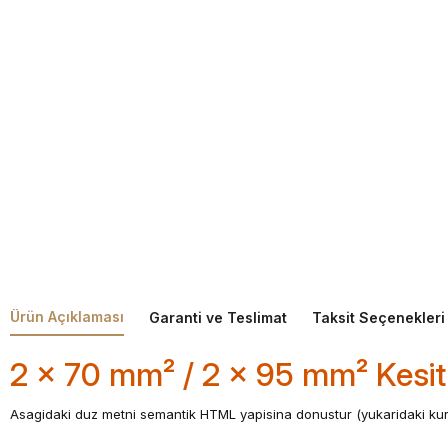
Ürün Açıklaması
Garanti ve Teslimat
Taksit Seçenekleri
2 x 70 mm² / 2 x 95 mm² Kesitle
Asagidaki duz metni semantik HTML yapisina donustur (yukaridaki kura