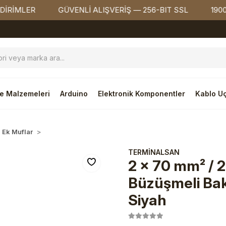
LER
GÜVENLİ ALIŞVERİŞ — 256-BIT SSL
1900₺ ÜZ
e Malzemeleri
Arduino
Elektronik Komponentler
Kablo Uç
 Ek Muflar
Bakır Ek Muflar
TERMİNALSAN
2 x 70 mm² / 2
Büzüşmeli Bakı
Siyah