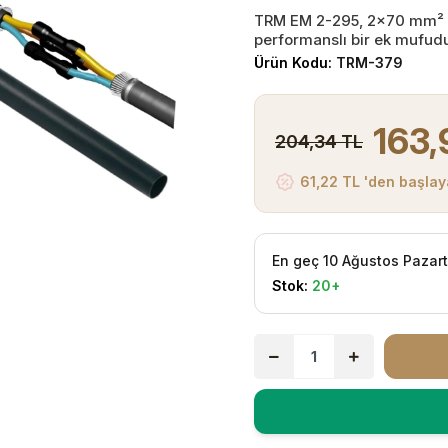
TRM EM 2-295, 2x70 mm² / 2
performanslı bir ek mufudur
Ürün Kodu:
TRM-379
163,
204,34 TL
61,22 TL 'den başlaya
En geç 10 Ağustos Pazar
Stok:
20+