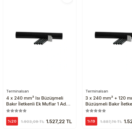
Terminalsan
Terminalsan
Sepete Ekle
Sepete Ekl
4 x 240 mm² Isı Büzüşmeli
3 x 240 mm² + 120 mm
Bakır İletkenli Ek Muflar 1 Adet
Büzüşmeli Bakır İletke
Siyah
Muflar 1 Adet Siyah
1.527,22 TL
1.5
%20
%19
1.903,09 TL
1.887,74 TL