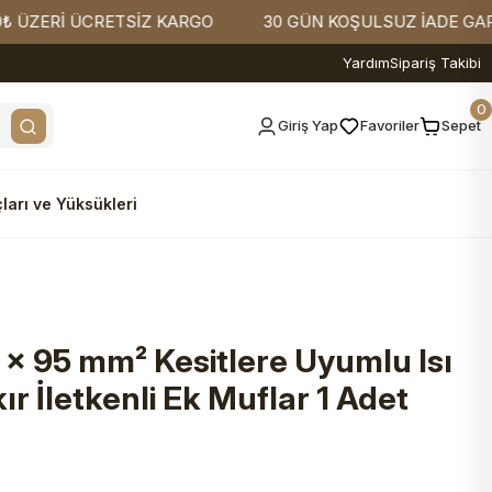
ERİ ÜCRETSİZ KARGO
30 GÜN KOŞULSUZ İADE GARANTİS
Yardım
Sipariş Takibi
0
Giriş Yap
Favoriler
Sepet
ları ve Yüksükleri
 x 95 mm² Kesitlere Uyumlu Isı
r İletkenli Ek Muflar 1 Adet