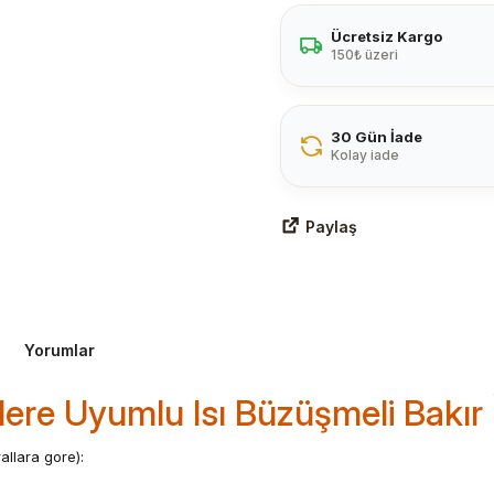
Ücretsiz Kargo
150₺ üzeri
30 Gün İade
Kolay iade
Paylaş
Yorumlar
re Uyumlu Isı Büzüşmeli Bakır İ
llara gore):