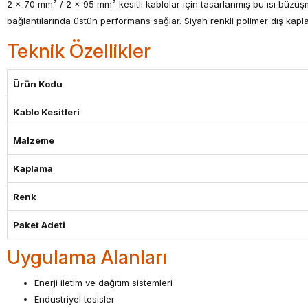
2 x 70 mm² / 2 x 95 mm² kesitli kablolar için tasarlanmış bu ısı büzüş
bağlantılarında üstün performans sağlar. Siyah renkli polimer dış kap
Teknik Özellikler
Ürün Kodu
Kablo Kesitleri
Malzeme
Kaplama
Renk
Paket Adeti
Uygulama Alanları
Enerji iletim ve dağıtım sistemleri
Endüstriyel tesisler