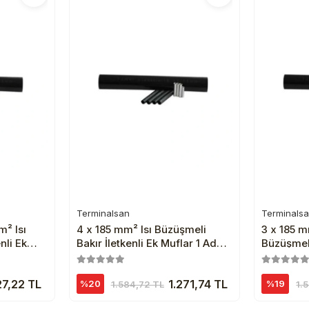
Terminalsan
Terminals
e
Sepete Ekle
² Isı
4 x 185 mm² Isı Büzüşmeli
3 x 185 
nli Ek
Bakır İletkenli Ek Muflar 1 Adet
Büzüşmeli
Siyah
Muflar 1 
27,22 TL
1.271,74 TL
%20
%19
1.584,72 TL
1.