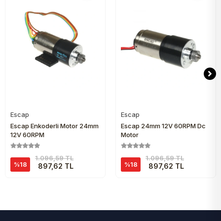
Escap
Escap
Sepete Ekle
Sepete Ekle
Escap Enkoderli Motor 24mm
Escap 24mm 12V 60RPM Dc
12V 60RPM
Motor
1.096,59 TL
1.096,59 TL
%18
%18
897,62 TL
897,62 TL