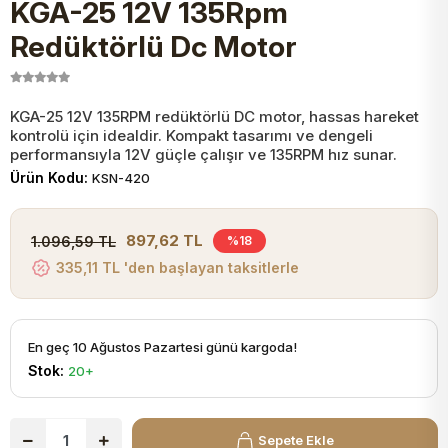
KGA-25 12V 135Rpm
JST Kablo ve Konnektörler
Tuş Takımı
Entegreler
Direnç Tip Sigorta
Zama
Tam İzoleli
Redüktörlü Dc Motor
VGA Kablo Ve Dönüştürücüler
Plaket ve Breadboard
Potansiyometre
SMD Sigorta
Hafı
KGA-25 12V 135RPM redüktörlü DC motor, hassas hareket
kontrolü için idealdir. Kompakt tasarımı ve dengeli
Montaj Kabloları
Arduino Ana (Main) Board
Mosfet
Sigorta Şalterleri
performansıyla 12V güçle çalışır ve 135RPM hız sunar.
Ürün Kodu:
KSN-420
isayar Kabloları Ve Dönüştürücüler
Nextion Ekranlar
Pin Header
Cam Sigorta
897,62 TL
1.096,59 TL
%18
Printer - Yazıcı Kabloları
335,11 TL 'den başlayan taksitlerle
Arduino Aksesuarları
Bobin
ve Görüntü Kabloları
Gsm Modülü
PLCC Soket
En geç 10 Ağustos Pazartesi günü kargoda!
Stok:
20+
Buzzer
Sepete Ekle