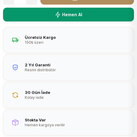
Peltier
Hemen Al
Ücretsiz Kargo
150₺ üzeri
2 Yıl Garanti
Resmi distribütör
30 Gün İade
Kolay iade
Stokta Var
Hemen kargoya verilir