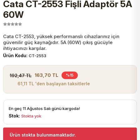
Cata CT-2553 Fişli Adaptör 5A
JST Kablo ve Konnektörler
Tuş Takımı
Entegreler
Direnç Tip Sigorta
Zama
Tam İzoleli
60W
VGA Kablo Ve Dönüştürücüler
Plaket ve Breadboard
Potansiyometre
SMD Sigorta
Hafı
Cata CT-2553, yüksek performanslı cihazlarınız için
güvenilir güç kaynağıdır. 5A (60W) çıkış gücüyle
Montaj Kabloları
Arduino Ana (Main) Board
Mosfet
Sigorta Şalterleri
ihtiyacınızı karşılar.
Ürün Kodu:
CT-2553
isayar Kabloları Ve Dönüştürücüler
Nextion Ekranlar
Pin Header
Cam Sigorta
163,70 TL
192,47 TL
%15
Printer - Yazıcı Kabloları
61,11 TL 'den başlayan taksitlerle
Arduino Aksesuarları
Bobin
ve Görüntü Kabloları
Gsm Modülü
PLCC Soket
En geç 11 Ağustos Salı günü kargoda!
Stok:
Stokta yok
Buzzer
Ürün stokta bulunmamaktadır.