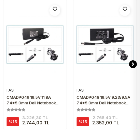
FAST
FAST
Sepete Ekle
Sepete Ekle
CMADP049 19.5V 11.8A
CMADP048 19.5V 9.23/9.5A
7.4*5.0mm Dell Notebook
7.4*5.0mm Dell Notebook
Adaptör
Adaptör
3.226,30 TL
2.765,40 TL
%15
%15
2.744,00 TL
2.352,00 TL