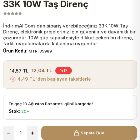
33K 10W Taş Direnç
JST Kablo ve Konnektörler
Tuş Takımı
Entegreler
Direnç Tip Sigorta
Zama
Tam İzoleli
VGA Kablo Ve Dönüştürücüler
Plaket ve Breadboard
Potansiyometre
SMD Sigorta
Hafı
İndirimAl.Com'dan sipariş verebileceğiniz 33K 10W Taş
Direnç, elektronik projeleriniz için güvenilir ve dayanıklı bir
çözümdür. 10W güç kapasitesiyle dikkat çeken bu direnç,
Montaj Kabloları
farklı uygulamalarda kullanıma uygundur.
Arduino Ana (Main) Board
Mosfet
Sigorta Şalterleri
Ürün Kodu:
MTR-35989
isayar Kabloları Ve Dönüştürücüler
Nextion Ekranlar
Pin Header
Cam Sigorta
12,04 TL
14,57 TL
%17
4,49 TL 'den başlayan taksitlerle
Printer - Yazıcı Kabloları
Arduino Aksesuarları
Bobin
ve Görüntü Kabloları
En geç 10 Ağustos Pazartesi günü kargoda!
Gsm Modülü
PLCC Soket
Stok:
20+
Buzzer
Sepete Ekle