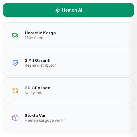
Peltier
Hemen Al
Ücretsiz Kargo
150₺ üzeri
2 Yıl Garanti
Resmi distribütör
30 Gün İade
Kolay iade
Stokta Var
Hemen kargoya verilir