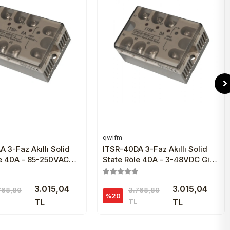
qwifm
Sepete Ekle
Sepete Ekle
 3-Faz Akıllı Solid
ITSR-40DA 3-Faz Akıllı Solid
le 40A - 85-250VAC
State Röle 40A - 3-48VDC Giriş
-600VAC Çıkış
24-600VAC Çıkış
3.015,04
3.015,04
768,80
3.768,80
%20
TL
TL
TL