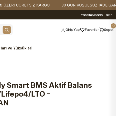
Rİ ÜCRETSİZ KARGO
30 GÜN KOŞULSUZ İADE GARANTİSİ
Yardım
Sipariş Takibi
0
Giriş Yap
Favoriler
Sepet
ları ve Yüksükleri
y Smart BMS Aktif Balans
/Lifepo4/LTO -
AN