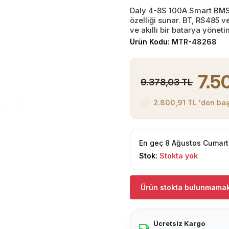
Daly 4-8S 100A Smart BMS,
özelliği sunar. BT, RS485 
ve akıllı bir batarya yöneti
Ürün Kodu:
MTR-48268
7.5
9.378,03 TL
2.800,91 TL 'den baş
En geç 8 Ağustos Cumart
Stok:
Stokta yok
Ürün stokta bulunmamak
Ücretsiz Kargo