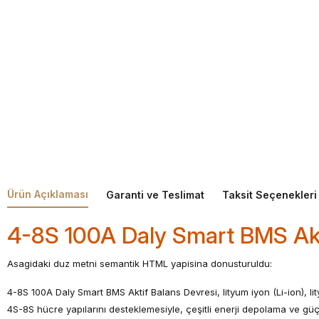
Ürün Açıklaması
Garanti ve Teslimat
Taksit Seçenekleri
4-8S 100A Daly Smart BMS Akt
Asagidaki duz metni semantik HTML yapisina donusturuldu:
4-8S 100A Daly Smart BMS Aktif Balans Devresi, lityum iyon (Li-ion), lity
4S-8S hücre yapılarını desteklemesiyle, çeşitli enerji depolama ve g