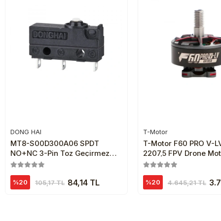
DONG HAI
T-Motor
Sepete Ekle
Sepete Ekl
MT8-S00D300A06 SPDT
T-Motor F60 PRO V-L
NO+NC 3-Pin Toz Geçirmez
2207,5 FPV Drone Mot
Micro Switch
84,14 TL
3.7
%20
%20
105,17 TL
4.645,21 TL