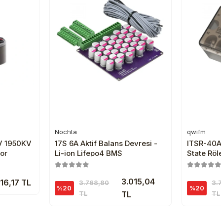
Nochta
qwifm
e
Sepete Ekle
V 1950KV
17S 6A Aktif Balans Devresi -
ITSR-40AA
or
Li-ion Lifepo4 BMS
State Rö
Giriş 24
3.015,04
16,17 TL
3.768,80
3.
%20
%20
TL
TL
TL