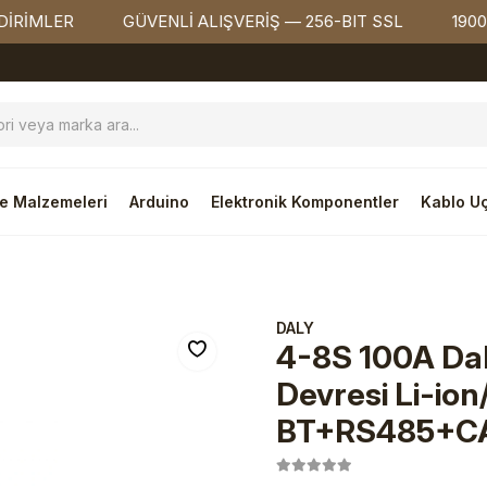
ER
GÜVENLİ ALIŞVERİŞ — 256-BIT SSL
1900₺ ÜZE
e Malzemeleri
Arduino
Elektronik Komponentler
Kablo Uç
DALY
4-8S 100A Dal
Devresi Li-ion
BT+RS485+C