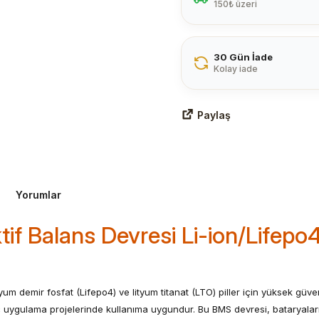
150₺ üzeri
30 Gün İade
Kolay iade
Paylaş
Yorumlar
if Balans Devresi Li-ion/Lif
um demir fosfat (Lifepo4) ve lityum titanat (LTO) piller için yüksek güven
üç uygulama projelerinde kullanıma uygundur. Bu BMS devresi, bataryala