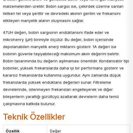
malzemelerden üretilir. Bobin sargısı ise, çekirdek üzerine sarılan
iletken tel veya şerittir ve devredeki akımın gerilim ve frekansını
etkileyen manyetik alanın oluşmasını sağlar.
47UH değeri, bobin sargısının endüktansını ifade eder ve
mikrohenry (µH) birimiyle ölçülür. Bu değer, bobin içerisinde
depolanabilen manyetik enerji miktarını gösterir. 1A değeri ise
bobinin güvenle taşıyabileceği maksimum akım değerini belirtir.
Bobin tasarımında bu değerin aşılmaması önemlidir. Kondansatör tipi
bobinler, yüksek frekanslarda daha iyi bir performans gösterir ve
kararsız frekanslarda kullanıma uygundur. Aynı zamanda düşük
frekanslarda yüksek endüktans değerleri sunar. Filtreleme
devrelerinde, istenmeyen frekansları engelleyerek ve diğer
bileşenlerin yarattığı gürültüyü azaltarak devrelerin daha temiz
çalışmasına katkıda bulunur.
Teknik Özellikler
Özellik
Değer