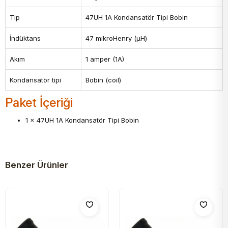
Tip
47UH 1A Kondansatör Tipi Bobin
İndüktans
47 mikroHenry (µH)
Akım
1 amper (1A)
Kondansatör tipi
Bobin (coil)
Paket İçeriği
1 x 47UH 1A Kondansatör Tipi Bobin
Benzer Ürünler