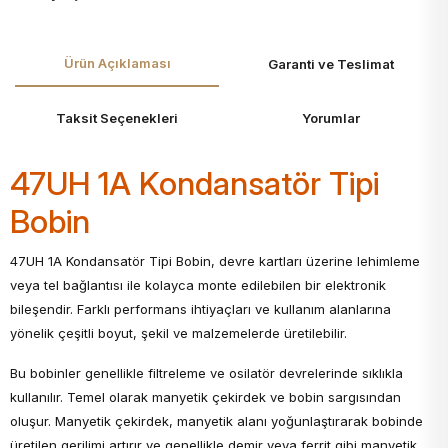
Ürün Açıklaması
Garanti ve Teslimat
Taksit Seçenekleri
Yorumlar
47UH 1A Kondansatör Tipi
Bobin
47UH 1A Kondansatör Tipi Bobin, devre kartları üzerine lehimleme
veya tel bağlantısı ile kolayca monte edilebilen bir elektronik
bileşendir. Farklı performans ihtiyaçları ve kullanım alanlarına
yönelik çeşitli boyut, şekil ve malzemelerde üretilebilir.
Bu bobinler genellikle filtreleme ve osilatör devrelerinde sıklıkla
kullanılır. Temel olarak manyetik çekirdek ve bobin sargısından
oluşur. Manyetik çekirdek, manyetik alanı yoğunlaştırarak bobinde
üretilen gerilimi artırır ve genellikle demir veya ferrit gibi manyetik