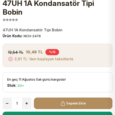
47UH 1A Kondansatör Tipi
JST Kablo ve Konnektörler
Tuş Takımı
Entegreler
Direnç Tip Sigorta
Zama
Tam İzoleli
Bobin
VGA Kablo Ve Dönüştürücüler
Plaket ve Breadboard
Potansiyometre
SMD Sigorta
Hafı
47UH 1A Kondansatör Tipi Bobin
Montaj Kabloları
Ürün Kodu:
NCH-2476
Arduino Ana (Main) Board
Mosfet
Sigorta Şalterleri
isayar Kabloları Ve Dönüştürücüler
10,48 TL
12,54 TL
%16
Nextion Ekranlar
Pin Header
Cam Sigorta
3,91 TL 'den başlayan taksitlerle
Printer - Yazıcı Kabloları
Arduino Aksesuarları
Bobin
ve Görüntü Kabloları
En geç 11 Ağustos Salı günü kargoda!
Stok:
20+
Gsm Modülü
PLCC Soket
Buzzer
Sepete Ekle