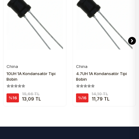
China
China
Sepete Ekle
Sepete Ekle
10UH 1A Kondansatör Tipi
4.7UH 1A Kondansatör Tipi
Bobin
Bobin
15,66 TL
14,10 TL
%16
%16
13,09 TL
11,79 TL