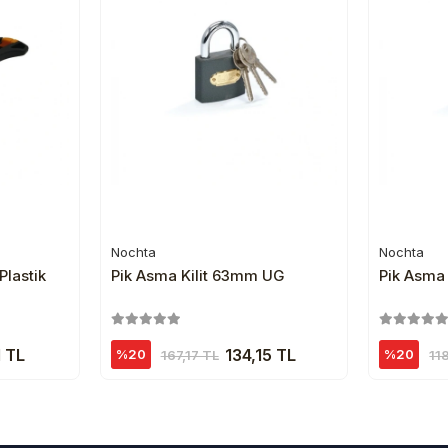
Nochta
Nochta
e
Sepete Ekle
Plastik
Pik Asma Kilit 63mm UG
Pik Asma
 TL
134,15 TL
%20
%20
167,17 TL
11