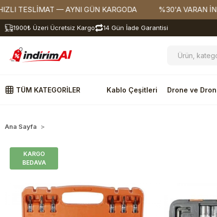
ESLİMAT — AYNI GÜN KARGODA
%30'A VARAN İNDİRİML
1900₺ Üzeri Ücretsiz Kargo
14 Gün İade Garantisi
TÜM KATEGORİLER
Kablo Çeşitleri
Drone ve Dron
Ana Sayfa
El Aletleri
KARGO
BEDAVA