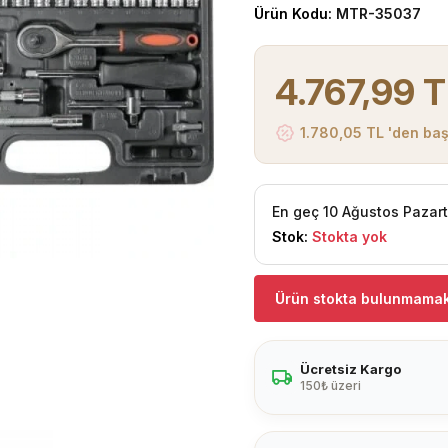
Ürün Kodu:
MTR-35037
4.767,99 
1.780,05 TL 'den baş
En geç 10 Ağustos Pazar
Stok:
Stokta yok
Ürün stokta bulunmamak
Ücretsiz Kargo
150₺ üzeri