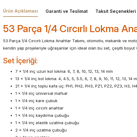
Ürün Açıklaması
Garanti ve Teslimat
Taksit Seçenekleri
53 Parça 1/4 Cırcırlı Lokma An
53 Parça 1/4 Cırcırlı Lokma Anahtar Takımı, otomotiv, mekanik ve moto
kendin yap projeleriyle uğraşanlar için ideal olan bu set, çeşitli boyut ve
Set İçeriği:
7 x 1/4 inç uzun kol lokma: 6, 7, 8, 10, 12, 13, 14 mm
13 x 1/4 inç kol lokma: 4, 4.5, 5, 5.5, 6, 7, 8, 9, 10, 11, 12, 13, 14 
21 x 1/4 inç toplu kafa uç: PH1, PH2, PH3, PZ1, PZ2, PZ3, H3, H
1 x 1/4 inç üniversal mafsal
1 x 1/4 inç kare çubuk
1 x 1/4 inç cırcırlı anahtar
1 x 1/4 inç kaydırma çubuğu
1 x 1/4 inç elastik uzatma çubuğu
2 x 1/4 inç uzatma çubuğu