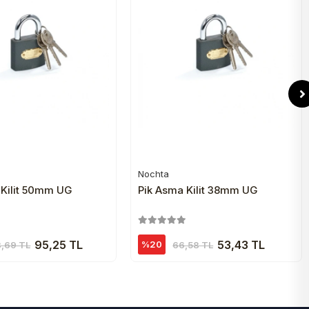
Nochta
Sepete Ekle
Sepete Ekle
 Kilit 50mm UG
Pik Asma Kilit 38mm UG
95,25 TL
53,43 TL
%20
8,69 TL
66,58 TL