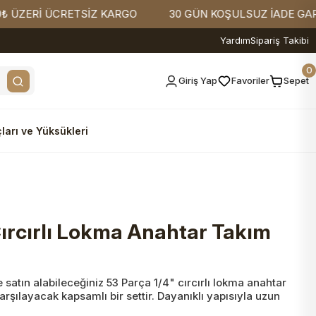
İ ÜCRETSİZ KARGO
30 GÜN KOŞULSUZ İADE GARANTİSİ
Yardım
Sipariş Takibi
0
Giriş Yap
Favoriler
Sepet
ları ve Yüksükleri
Cırcırlı Lokma Anahtar Takım
satın alabileceğiniz 53 Parça 1/4" cırcırlı lokma anahtar
karşılayacak kapsamlı bir settir. Dayanıklı yapısıyla uzun