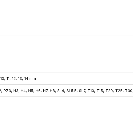
m
, 10, 11, 12, 13, 14 mm
, PZ3, H3, H4, H5, H6, H7, H8, SL4, SL5.5, SL7, T10, T15, T20, T25, T30