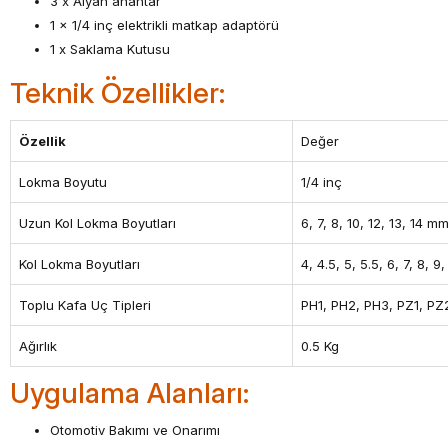
3 x Alyan anahtar
1 x 1/4 inç elektrikli matkap adaptörü
1 x Saklama Kutusu
Teknik Özellikler:
Özellik
Değer
Lokma Boyutu
1/4 inç
Uzun Kol Lokma Boyutları
6, 7, 8, 10, 12, 13, 14 m
Kol Lokma Boyutları
4, 4.5, 5, 5.5, 6, 7, 8, 9
Toplu Kafa Uç Tipleri
PH1, PH2, PH3, PZ1, PZ2
Ağırlık
0.5 Kg
Uygulama Alanları:
Otomotiv Bakımı ve Onarımı