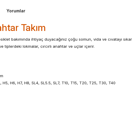
Yorumlar
ahtar Takım
siklet bakımında ihtiyaç duyacağınız çoğu somun, vida ve cıvatayı sıkara
 tiplerdeki lokmalar, cırcırlı anahtar ve uçlar içerir.
mm
4, H5, H6, H7, H8, SL4, SL5.5, SL7, T10, T15, T20, T25, T30, T40