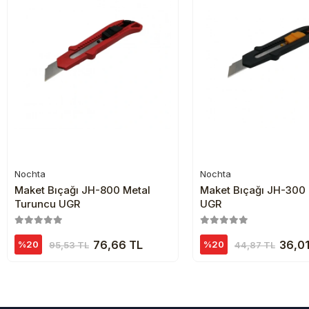
Nochta
Nochta
Sepete Ekle
Sepete Ekl
Maket Bıçağı JH-800 Metal
Maket Bıçağı JH-300 
Turuncu UGR
UGR
76,66 TL
36,01
%20
%20
95,53 TL
44,87 TL