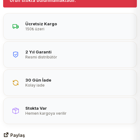
Ürün stokta bulunmamaktadır.
Peltier
Ücretsiz Kargo
150₺ üzeri
2 Yıl Garanti
Resmi distribütör
30 Gün İade
Kolay iade
Stokta Var
Hemen kargoya verilir
Paylaş