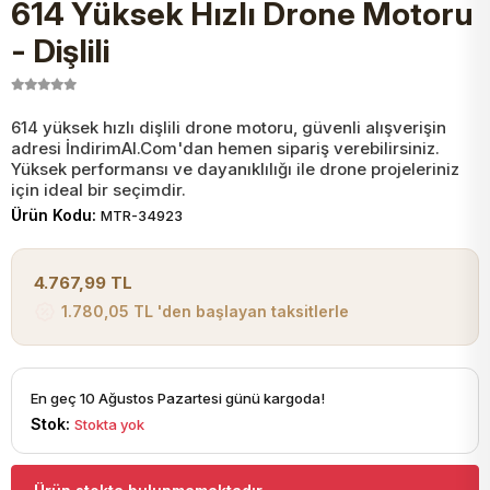
614 Yüksek Hızlı Drone Motoru
JST Kablo ve Konnektörler
Tuş Takımı
Entegreler
Direnç Tip Sigorta
Zama
Tam İzoleli
- Dişlili
VGA Kablo Ve Dönüştürücüler
Plaket ve Breadboard
Potansiyometre
SMD Sigorta
Hafı
614 yüksek hızlı dişlili drone motoru, güvenli alışverişin
adresi İndirimAl.Com'dan hemen sipariş verebilirsiniz.
Montaj Kabloları
Arduino Ana (Main) Board
Mosfet
Sigorta Şalterleri
Yüksek performansı ve dayanıklılığı ile drone projeleriniz
için ideal bir seçimdir.
isayar Kabloları Ve Dönüştürücüler
Ürün Kodu:
MTR-34923
Nextion Ekranlar
Pin Header
Cam Sigorta
Printer - Yazıcı Kabloları
4.767,99 TL
Arduino Aksesuarları
Bobin
1.780,05 TL 'den başlayan taksitlerle
ve Görüntü Kabloları
Gsm Modülü
PLCC Soket
En geç 10 Ağustos Pazartesi günü kargoda!
Stok:
Stokta yok
Buzzer