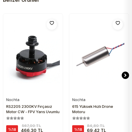
Benzer Ürünler
Nochta
Nochta
Sepete Ekle
Sepete Ekle
RS2205 2300KV Fırçasız
615 Yüksek Hızlı Drone
Motor CW - FPV Yarış Uyumlu
Motoru
567,00 TL
84,80 TL
%18
%18
466,30 TL
69,42 TL