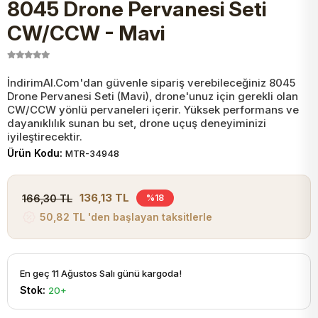
8045 Drone Pervanesi Seti
JST Kablo ve Konnektörler
Tuş Takımı
Entegreler
Direnç Tip Sigorta
Zama
Tam İzoleli
CW/CCW - Mavi
VGA Kablo Ve Dönüştürücüler
Plaket ve Breadboard
Potansiyometre
SMD Sigorta
Hafı
İndirimAl.Com'dan güvenle sipariş verebileceğiniz 8045
Drone Pervanesi Seti (Mavi), drone'unuz için gerekli olan
Montaj Kabloları
Arduino Ana (Main) Board
Mosfet
Sigorta Şalterleri
CW/CCW yönlü pervaneleri içerir. Yüksek performans ve
dayanıklılık sunan bu set, drone uçuş deneyiminizi
iyileştirecektir.
isayar Kabloları Ve Dönüştürücüler
Nextion Ekranlar
Pin Header
Cam Sigorta
Ürün Kodu:
MTR-34948
Printer - Yazıcı Kabloları
Arduino Aksesuarları
Bobin
136,13 TL
166,30 TL
%18
50,82 TL 'den başlayan taksitlerle
ve Görüntü Kabloları
Gsm Modülü
PLCC Soket
En geç 11 Ağustos Salı günü kargoda!
Buzzer
Stok:
20+