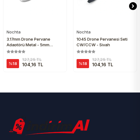
Nochta
Nochta
Sepete Ekle
Sepete Ekle
3.17mm Drone Pervane
1045 Drone Pervanesi Seti
Adaptörü Metal - 5mm
CW/CCW - Siyah
Pervane Uyumlu
127,25 TL
127,25 TL
%18
%18
104,16 TL
104,16 TL