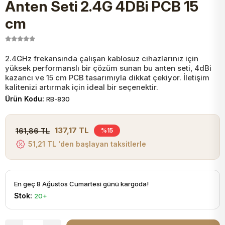
Anten Seti 2.4G 4DBi PCB 15
JST Kablo ve Konnektörler
Tuş Takımı
Entegreler
Direnç Tip Sigorta
Zama
Tam İzoleli
cm
VGA Kablo Ve Dönüştürücüler
Plaket ve Breadboard
Potansiyometre
SMD Sigorta
Hafı
2.4GHz frekansında çalışan kablosuz cihazlarınız için
yüksek performanslı bir çözüm sunan bu anten seti, 4dBi
Montaj Kabloları
Arduino Ana (Main) Board
Mosfet
Sigorta Şalterleri
kazancı ve 15 cm PCB tasarımıyla dikkat çekiyor. İletişim
kalitenizi artırmak için ideal bir seçenektir.
isayar Kabloları Ve Dönüştürücüler
Ürün Kodu:
RB-830
Nextion Ekranlar
Pin Header
Cam Sigorta
Printer - Yazıcı Kabloları
137,17 TL
161,86 TL
%15
Arduino Aksesuarları
Bobin
51,21 TL 'den başlayan taksitlerle
ve Görüntü Kabloları
Gsm Modülü
PLCC Soket
En geç 8 Ağustos Cumartesi günü kargoda!
Stok:
20+
Buzzer