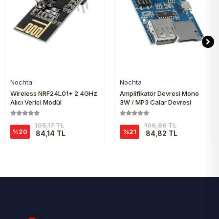
Nochta
Nochta
Sepete Ekle
Sepete Ekle
Wireless NRF24L01+ 2.4GHz
Amplifikatör Devresi Mono
Alıcı Verici Modül
3W / MP3 Çalar Devresi
105,17 TL
106,86 TL
%20
%21
84,14 TL
84,82 TL