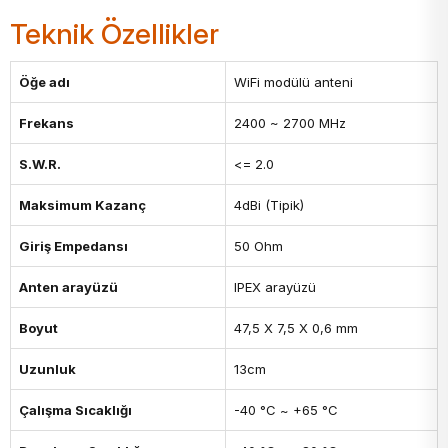
Teknik Özellikler
Öğe adı
WiFi modülü anteni
Frekans
2400 ~ 2700 MHz
S.W.R.
<= 2.0
Maksimum Kazanç
4dBi (Tipik)
Giriş Empedansı
50 Ohm
Anten arayüzü
IPEX arayüzü
Boyut
47,5 X 7,5 X 0,6 mm
Uzunluk
13cm
Çalışma Sıcaklığı
-40 °C ~ +65 °C