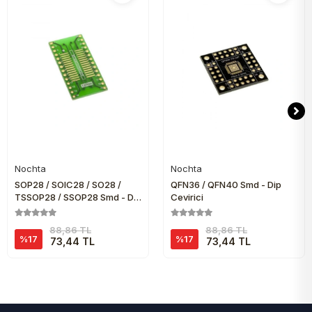
Nochta
Nochta
Sepete Ekle
Sepete Ekle
SOP28 / SOIC28 / SO28 /
QFN36 / QFN40 Smd - Dip
TSSOP28 / SSOP28 Smd - Dip
Çevirici
Çevirici
88,86 TL
88,86 TL
%17
%17
73,44 TL
73,44 TL