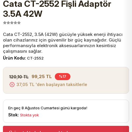
Cata CT-2552 Fişli Adaptör
JST Kablo ve Konnektörler
Tuş Takımı
Entegreler
Direnç Tip Sigorta
Zama
Tam İzoleli
3.5A 42W
VGA Kablo Ve Dönüştürücüler
Plaket ve Breadboard
Potansiyometre
SMD Sigorta
Hafı
Cata CT-2552, 3.5A (42W) gücüyle yüksek enerji ihtiyacı
olan cihazlarınız için güvenilir bir güç kaynağıdır. Güçlü
Montaj Kabloları
Arduino Ana (Main) Board
Mosfet
Sigorta Şalterleri
performansıyla elektronik aksesuarlarınızın kesintisiz
çalışmasını sağlar.
isayar Kabloları Ve Dönüştürücüler
Ürün Kodu:
CT-2552
Nextion Ekranlar
Pin Header
Cam Sigorta
Printer - Yazıcı Kabloları
99,25 TL
120,10 TL
%17
Arduino Aksesuarları
Bobin
37,05 TL 'den başlayan taksitlerle
ve Görüntü Kabloları
Gsm Modülü
PLCC Soket
En geç 8 Ağustos Cumartesi günü kargoda!
Stok:
Stokta yok
Buzzer