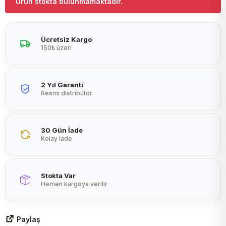
Ürün stokta bulunmamaktadır.
Peltier
Ücretsiz Kargo
150₺ üzeri
2 Yıl Garanti
Resmi distribütör
30 Gün İade
Kolay iade
Stokta Var
Hemen kargoya verilir
Paylaş