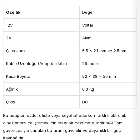
Özellik
Değer
12V
Voltaj
3A
Akım
Çıkış Jackı
5.5 x 2.1 mm ve 2.5mm
Kablo Uzunluğu (Adaptör dahil)
1.5 metre
Kasa Boyutu
92 x 38 x 56 mm
Ağırlık
0.3 Kg
Çıkış
DC
Bu adaptör, evde, ofiste veya seyahat ederken farklı elektronik
cihazlarınızı çalıştırmak için ideal bir çözümdür. İndirimAl.Com
güvencesiyle sunulan bu ürün, güvenilir ve dayanıklı bir güç
kaynağıdır.