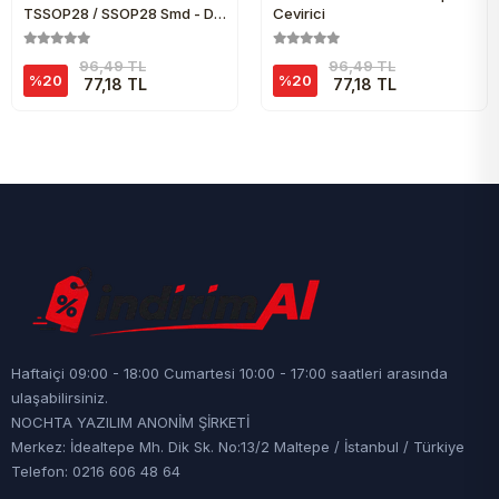
TSSOP28 / SSOP28 Smd - Dip
Çevirici
Çevirici
96,49 TL
96,49 TL
%20
%20
77,18 TL
77,18 TL
Haftaiçi 09:00 - 18:00 Cumartesi 10:00 - 17:00 saatleri arasında
ulaşabilirsiniz.
NOCHTA YAZILIM ANONİM ŞİRKETİ
Merkez: İdealtepe Mh. Dik Sk. No:13/2 Maltepe / İstanbul / Türkiye
Telefon: 0216 606 48 64