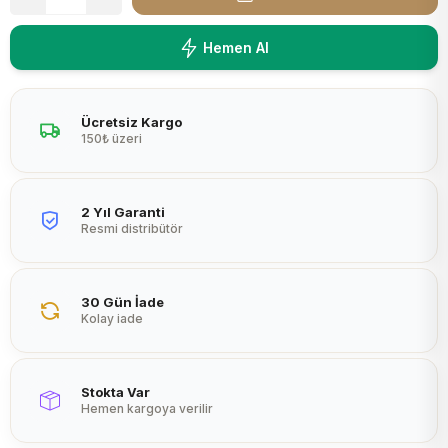
Peltier
Hemen Al
Ücretsiz Kargo
150₺ üzeri
2 Yıl Garanti
Resmi distribütör
30 Gün İade
Kolay iade
Stokta Var
Hemen kargoya verilir