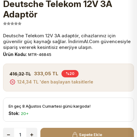
Deutsche Telekom 12V 3A
JST Kablo ve Konnektörler
Tuş Takımı
Entegreler
Direnç Tip Sigorta
Zama
Tam İzoleli
Adaptör
VGA Kablo Ve Dönüştürücüler
Plaket ve Breadboard
Potansiyometre
SMD Sigorta
Hafı
Deutsche Telekom 12V 3A adaptör, cihazlarınız için
güvenilir güç kaynağı sağlar. İndirimAl.Com güvencesiyle
Montaj Kabloları
Arduino Ana (Main) Board
Mosfet
Sigorta Şalterleri
sipariş vererek kesintisiz enerjiye ulaşın.
Ürün Kodu:
MTR-46845
isayar Kabloları Ve Dönüştürücüler
Nextion Ekranlar
Pin Header
Cam Sigorta
333,05 TL
416,32 TL
%20
Printer - Yazıcı Kabloları
124,34 TL 'den başlayan taksitlerle
Arduino Aksesuarları
Bobin
ve Görüntü Kabloları
Gsm Modülü
PLCC Soket
En geç 8 Ağustos Cumartesi günü kargoda!
Stok:
20+
Buzzer
Sepete Ekle