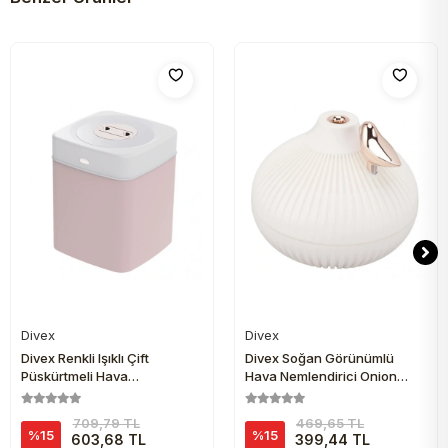
Divex
Divex
Sepete Ekle
Sepete Ekle
Divex Renkli Işıklı Çift
Divex Soğan Görünümlü
Püskürtmeli Hava
Hava Nemlendirici Onion
Nemlendirici 3L Humidifier H-
Design Humidifier H-48
18
709,79 TL
469,65 TL
%15
%15
603,68 TL
399,44 TL