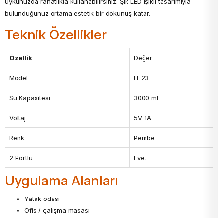
uykunuzda rahatlıkla kullanabilirsiniz. Şık LED ışıklı tasarımıyla
bulunduğunuz ortama estetik bir dokunuş katar.
Teknik Özellikler
Özellik
Değer
Model
H-23
Su Kapasitesi
3000 ml
Voltaj
5V-1A
Renk
Pembe
2 Portlu
Evet
Uygulama Alanları
Yatak odası
Ofis / çalışma masası