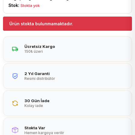
Peltier
Stok:
Stokta yok
Ürün stokta bulunmamaktadır.
Ücretsiz Kargo
150₺ üzeri
2 Yıl Garanti
Resmi distribütör
30 Gün İade
Kolay iade
Stokta Var
Hemen kargoya verilir