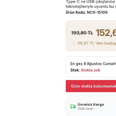
Type-C ve USB çıkışlarına 
teknolojileriyle uyumlu bu ş
Ürün Kodu:
NCH-15106
152,
193,80 TL
56,97 TL 'den başlay
En geç 8 Ağustos Cumart
Stok:
Stokta yok
Ürün stokta bulunmamak
Ücretsiz Kargo
150₺ üzeri