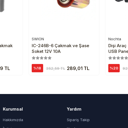
SWION
Nochta
e
Sepete Ekle
Çakmak
IC-246B-6 Çakmak ve Şase
Dişi Ara
Soket 12V 10A
USB Pane
Soketli
9 TL
289,01 TL
%18
%20
352,59 TL
92
Kurumsal
Yardım
Hakkımızda
Sipariş Takip