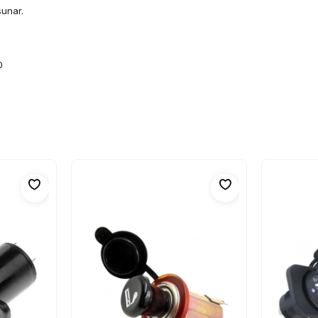
sunar.
0