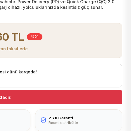
sahiptir. Power Delivery (PD) ve Quick Charge (QC) 3.0
arj cihazı, yolculuklarınızda kesintisiz güç sunar.
60 TL
%21
an taksitlerle
esi günü kargoda!
tadır.
2 Yıl Garanti
Resmi distribütör