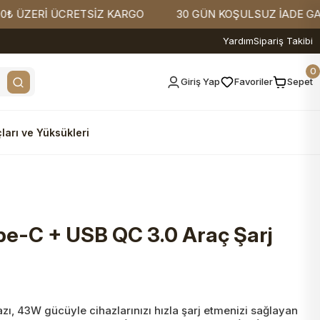
ERİ ÜCRETSİZ KARGO
30 GÜN KOŞULSUZ İADE GARANTİ
Yardım
Sipariş Takibi
0
Giriş Yap
Favoriler
Sepet
ları ve Yüksükleri
e-C + USB QC 3.0 Araç Şarj
azı, 43W gücüyle cihazlarınızı hızla şarj etmenizi sağlayan