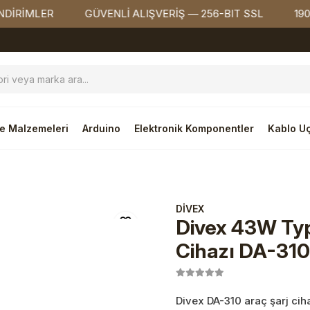
MLER
GÜVENLİ ALIŞVERİŞ — 256-BIT SSL
1900₺ ÜZ
e Malzemeleri
Arduino
Elektronik Komponentler
Kablo Uç
esuarları
DİVEX
Divex 43W Typ
Cihazı DA-310
Divex DA-310 araç şarj cih