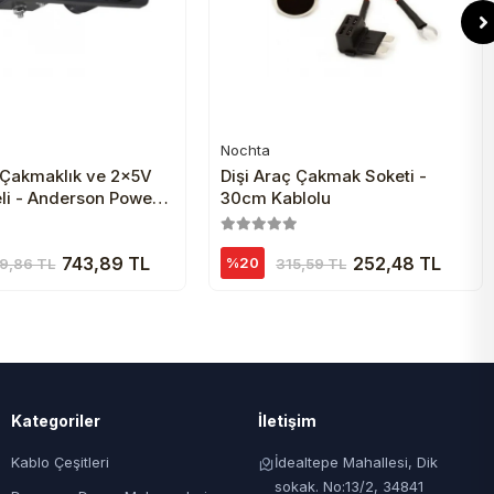
Nochta
Sepete Ekle
Sepete Ekle
ç Çakmaklık ve 2x5V
Dişi Araç Çakmak Soketi -
li - Anderson Power
30cm Kablolu
743,89 TL
252,48 TL
%20
9,86 TL
315,59 TL
Kategoriler
İletişim
Kablo Çeşitleri
İdealtepe Mahallesi, Dik
sokak. No:13/2, 34841