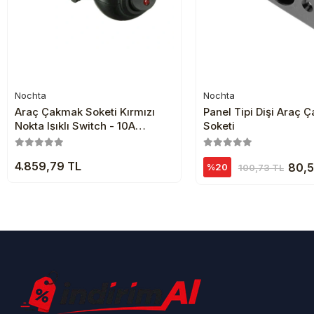
Nochta
Nochta
Sepete Ekle
Sepete Ekl
Araç Çakmak Soketi Kırmızı
Panel Tipi Dişi Araç 
Nokta Işıklı Switch - 10A
Soketi
Sigortalı
4.859,79 TL
80,5
%20
100,73 TL