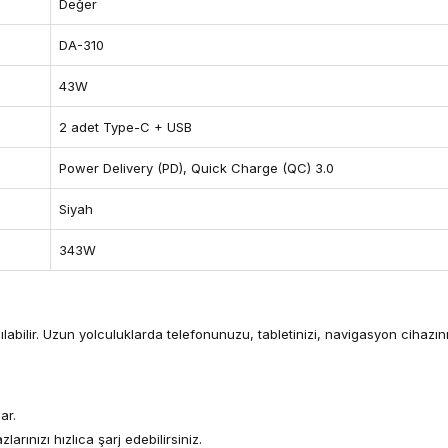
Değer
DA-310
43W
2 adet Type-C + USB
Power Delivery (PD), Quick Charge (QC) 3.0
Siyah
343W
abilir. Uzun yolculuklarda telefonunuzu, tabletinizi, navigasyon cihazınızı 
ar.
rınızı hızlıca şarj edebilirsiniz.