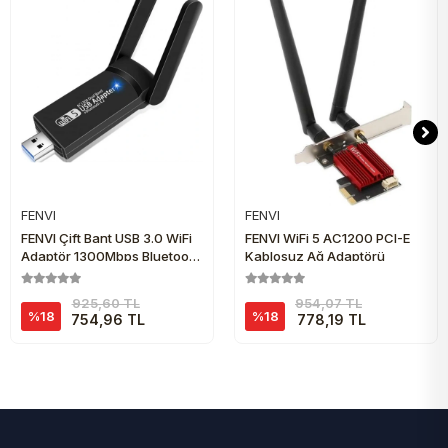
FENVI
FENVI
Sepete Ekle
Sepete Ekle
FENVI Çift Bant USB 3.0 WiFi
FENVI WiFi 5 AC1200 PCI-E
Adaptör 1300Mbps Bluetooth
Kablosuz Ağ Adaptörü
4.2 Kablosuz Ağ Alıcısı
925,60 TL
954,07 TL
%18
%18
754,96 TL
778,19 TL