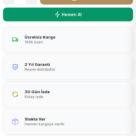
Peltier
Hemen Al
Ücretsiz Kargo
150₺ üzeri
2 Yıl Garanti
Resmi distribütör
30 Gün İade
Kolay iade
Stokta Var
Hemen kargoya verilir