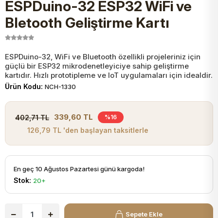
ESPDuino-32 ESP32 WiFi ve
JST Kablo ve Konnektörler
Tuş Takımı
Entegreler
Direnç Tip Sigorta
Zama
Tam İzoleli
Bletooth Geliştirme Kartı
VGA Kablo Ve Dönüştürücüler
Plaket ve Breadboard
Potansiyometre
SMD Sigorta
Hafı
ESPDuino-32, WiFi ve Bluetooth özellikli projeleriniz için
güçlü bir ESP32 mikrodenetleyiciye sahip geliştirme
Montaj Kabloları
Arduino Ana (Main) Board
Mosfet
Sigorta Şalterleri
kartıdır. Hızlı prototipleme ve IoT uygulamaları için idealdir.
Ürün Kodu:
NCH-1330
isayar Kabloları Ve Dönüştürücüler
Nextion Ekranlar
Pin Header
Cam Sigorta
339,60 TL
402,71 TL
%16
Printer - Yazıcı Kabloları
126,79 TL 'den başlayan taksitlerle
Arduino Aksesuarları
Bobin
ve Görüntü Kabloları
Gsm Modülü
PLCC Soket
En geç 10 Ağustos Pazartesi günü kargoda!
Stok:
20+
Buzzer
Sepete Ekle