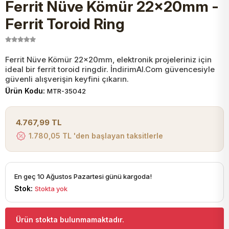
Ferrit Nüve Kömür 22x20mm -
JST Kablo ve Konnektörler
Tuş Takımı
Entegreler
Direnç Tip Sigorta
Zama
Tam İzoleli
Ferrit Toroid Ring
VGA Kablo Ve Dönüştürücüler
Plaket ve Breadboard
Potansiyometre
SMD Sigorta
Hafı
Ferrit Nüve Kömür 22x20mm, elektronik projeleriniz için
ideal bir ferrit toroid ringdir. İndirimAl.Com güvencesiyle
Montaj Kabloları
Arduino Ana (Main) Board
Mosfet
Sigorta Şalterleri
güvenli alışverişin keyfini çıkarın.
Ürün Kodu:
MTR-35042
isayar Kabloları Ve Dönüştürücüler
Nextion Ekranlar
Pin Header
Cam Sigorta
4.767,99 TL
Printer - Yazıcı Kabloları
1.780,05 TL 'den başlayan taksitlerle
Arduino Aksesuarları
Bobin
ve Görüntü Kabloları
Gsm Modülü
PLCC Soket
En geç 10 Ağustos Pazartesi günü kargoda!
Stok:
Stokta yok
Buzzer
Ürün stokta bulunmamaktadır.