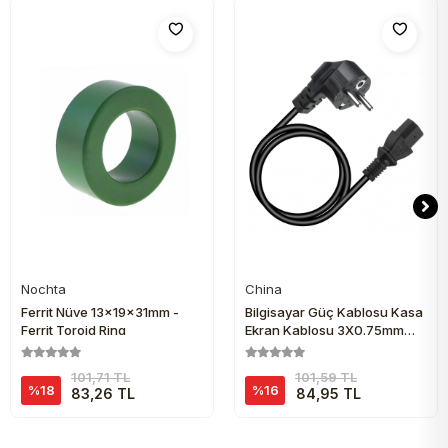
Nochta
China
Sepete Ekle
Sepete Ekle
Ferrit Nüve 13x19x31mm -
Bilgisayar Güç Kablosu Kasa
Ferrit Toroid Ring
Ekran Kablosu 3X0.75mm
1.5m
101,71 TL
101,59 TL
%18
%16
83,26 TL
84,95 TL