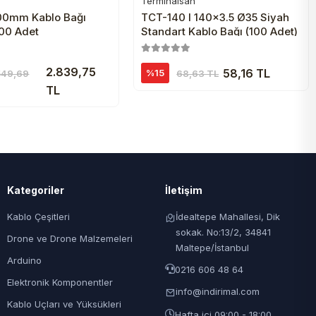
Terminalsan
Sepete Ekle
Sepete Ekle
0mm Kablo Bağı
TCT-140 I 140x3.5 Ø35 Siyah
100 Adet
Standart Kablo Bağı (100 Adet)
2.839,75
58,16 TL
%15
68,63 TL
549,69
TL
Kategoriler
İletişim
Kablo Çeşitleri
İdealtepe Mahallesi, Dik
sokak. No:13/2, 34841
Drone ve Drone Malzemeleri
Maltepe/İstanbul
Arduino
0216 606 48 64
Elektronik Komponentler
info@indirimal.com
Kablo Uçları ve Yüksükleri
Hafta içi 09:00 - 18:00