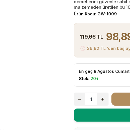
demetlerini güvenle sabit
malzemeden üretilen bu 100'
Ürün Kodu:
GW-1009
98,8
119,66 TL
36,92 TL 'den başlay
En geç 8 Ağustos Cumart
Stok:
20+