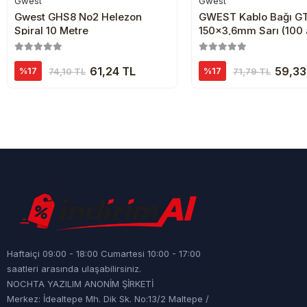
Gwest
Gwest
Sepete Ekle
Sepete Ekl
Gwest GHS8 No2 Helezon
GWEST Kablo Bağı GT
Spiral 10 Metre
150x3,6mm Sarı (100 
61,24 TL
59,33
%17
%17
74,10 TL
71,79 TL
Haftaiçi 09:00 - 18:00 Cumartesi 10:00 - 17:00
saatleri arasında ulaşabilirsiniz.
NOCHTA YAZILIM ANONİM ŞİRKETİ
Merkez: İdealtepe Mh. Dik Sk. No:13/2 Maltepe /