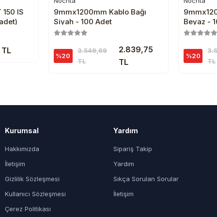
Nochta
Nochta
e
Sepete Ekle
 150 IS
9mmx1200mm Kablo Bağı
9mmx120
adet)
Siyah - 100 Adet
Beyaz - 
2.839,75
 TL
3.549,69
3.
%20
%20
TL
TL
TL
Kurumsal
Yardım
Hakkımızda
Sipariş Takip
İletişim
Yardım
Gizlilik Sözleşmesi
Sıkça Sorulan Sorular
Kullanıcı Sözleşmesi
İletişim
Çerez Politikası