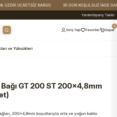
İ ÜCRETSİZ KARGO
30 GÜN KOŞULSUZ İADE GARANTİSİ
Yardım
Sipariş Takibi
0
Giriş Yap
Favoriler
Sepet
ları ve Yüksükleri
 Bağı GT 200 ST 200x4,8mm
et)
ları, 200x4,8mm boyutlarıyla orta ve yoğun kablo