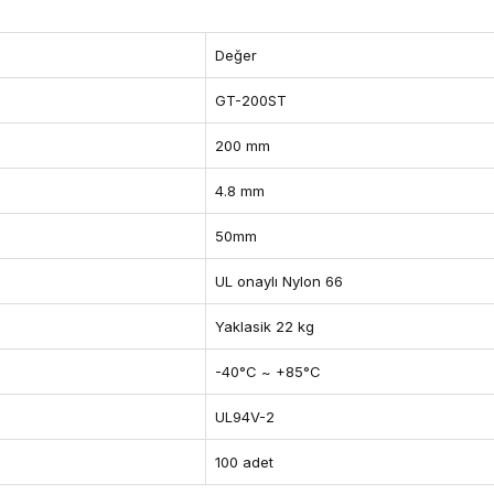
Değer
GT-200ST
200 mm
4.8 mm
50mm
UL onaylı Nylon 66
Yaklasik 22 kg
-40°C ~ +85°C
UL94V-2
100 adet