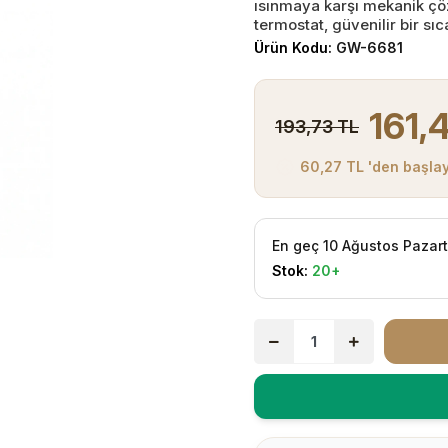
ısınmaya karşı mekanik çöz
termostat, güvenilir bir sıc
Ürün Kodu:
GW-6681
161,
193,73 TL
60,27 TL 'den başlay
En geç 10 Ağustos Pazar
Stok:
20+