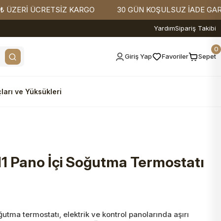
ERİ ÜCRETSİZ KARGO
30 GÜN KOŞULSUZ İADE GARANTİ
Yardım
Sipariş Takibi
0
Giriş Yap
Favoriler
Sepet
ları ve Yüksükleri
 Pano İçi Soğutma Termostatı
utma termostatı, elektrik ve kontrol panolarında aşırı