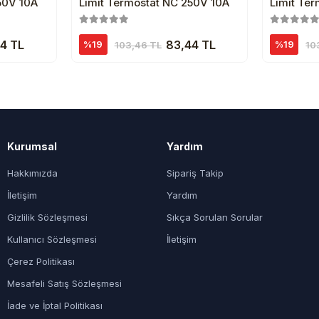
50V 10A
Limit Termostat NC 250V 10A
Limit Te
4 TL
83,44 TL
%19
%19
103,46 TL
10
Kurumsal
Yardım
Hakkımızda
Sipariş Takip
İletişim
Yardım
Gizlilik Sözleşmesi
Sıkça Sorulan Sorular
Kullanıcı Sözleşmesi
İletişim
Çerez Politikası
Mesafeli Satış Sözleşmesi
İade ve İptal Politikası