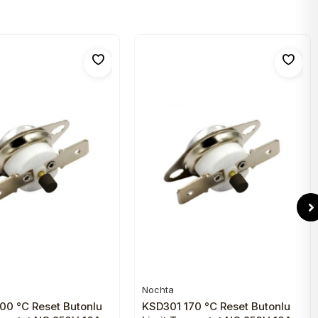
Nochta
Sepete Ekle
Sepete Ekle
00 °C Reset Butonlu
KSD301 170 °C Reset Butonlu