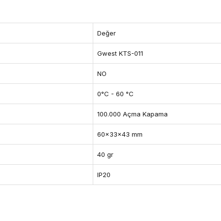
Değer
Gwest KTS-011
NO
0°C - 60 °C
100.000 Açma Kapama
60x33x43 mm
40 gr
IP20