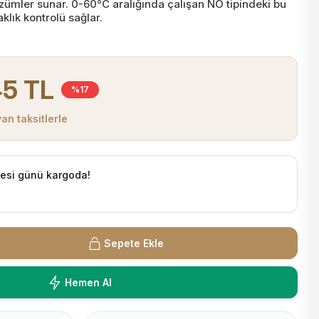
ümler sunar. 0-60°C aralığında çalışan NO tipindeki bu
aklık kontrolü sağlar.
45 TL
%17
an taksitlerle
tesi günü kargoda!
Sepete Ekle
Hemen Al