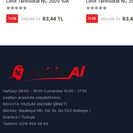
Limit Termostat NC 250V 10A
Limit Termostat NC 2
83,44 TL
83,4
%19
%19
103,46 TL
103,46 TL
Haftaiçi 09:00 - 18:00 Cumartesi 10:00 - 17:00
saatleri arasında ulaşabilirsiniz.
NOCHTA YAZILIM ANONİM ŞİRKETİ
Merkez: İdealtepe Mh. Dik Sk. No:13/2 Maltepe /
İstanbul / Türkiye
Telefon: 0216 606 48 64