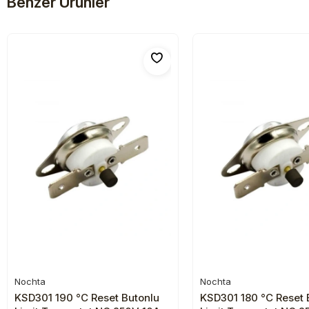
Benzer Ürünler
Nochta
Nochta
Sepete Ekle
Sepete Ekl
KSD301 190 °C Reset Butonlu
KSD301 180 °C Reset 