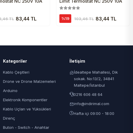
rmostat NC 250V 10A
Limit Termostat NC 250V 10A
83,44 TL
83,44 TL
%19
3,46 TL
103,46 TL
Kategoriler
İletişim
Kablo Çeşitleri
İdealtepe Mahallesi, Dik
sokak. No:13/2, 34841
Drone ve Drone Malzemeleri
Maltepe/İstanbul
Arduino
0216 606 48 64
Elektronik Komponentler
info@indirimal.com
Kablo Uçları ve Yüksükleri
Hafta içi 09:00 - 18:00
Direnç
Buton - Switch - Anahtar