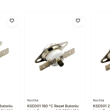
Nochta
Nochta
e
Sepete Ekle
Butonlu
KSD301 160 °C Reset Butonlu
KSD301 2