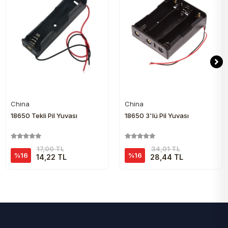
China
China
Sepete Ekle
Sepete Ekle
18650 Tekli Pil Yuvası
18650 3'lü Pil Yuvası
17,00 TL
34,01 TL
%16
%16
14,22 TL
28,44 TL