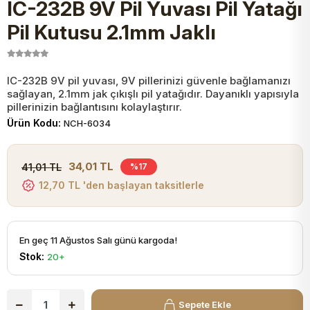
IC-232B 9V Pil Yuvası Pil Yatağı
JST Kablo ve Konnektörler
Tuş Takımı
Entegreler
Direnç Tip Sigorta
Zama
Tam İzoleli
Pil Kutusu 2.1mm Jaklı
VGA Kablo Ve Dönüştürücüler
Plaket ve Breadboard
Potansiyometre
SMD Sigorta
Hafı
IC-232B 9V pil yuvası, 9V pillerinizi güvenle bağlamanızı
sağlayan, 2.1mm jak çıkışlı pil yatağıdır. Dayanıklı yapısıyla
Montaj Kabloları
Arduino Ana (Main) Board
Mosfet
Sigorta Şalterleri
pillerinizin bağlantısını kolaylaştırır.
Ürün Kodu:
NCH-6034
isayar Kabloları Ve Dönüştürücüler
Nextion Ekranlar
Pin Header
Cam Sigorta
34,01 TL
41,01 TL
%17
Printer - Yazıcı Kabloları
12,70 TL 'den başlayan taksitlerle
Arduino Aksesuarları
Bobin
ve Görüntü Kabloları
Gsm Modülü
PLCC Soket
En geç 11 Ağustos Salı günü kargoda!
Stok:
20+
Buzzer
Sepete Ekle