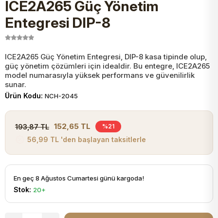
ICE2A265 Güç Yönetim
JST Kablo ve Konnektörler
Tuş Takımı
Entegreler
Direnç Tip Sigorta
Zama
Tam İzoleli
Entegresi DIP-8
VGA Kablo Ve Dönüştürücüler
Plaket ve Breadboard
Potansiyometre
SMD Sigorta
Hafı
ICE2A265 Güç Yönetim Entegresi, DIP-8 kasa tipinde olup,
güç yönetim çözümleri için idealdir. Bu entegre, ICE2A265
Montaj Kabloları
Arduino Ana (Main) Board
Mosfet
Sigorta Şalterleri
model numarasıyla yüksek performans ve güvenilirlik
sunar.
isayar Kabloları Ve Dönüştürücüler
Ürün Kodu:
NCH-2045
Nextion Ekranlar
Pin Header
Cam Sigorta
Printer - Yazıcı Kabloları
152,65 TL
193,87 TL
%21
Arduino Aksesuarları
Bobin
56,99 TL 'den başlayan taksitlerle
ve Görüntü Kabloları
Gsm Modülü
PLCC Soket
En geç 8 Ağustos Cumartesi günü kargoda!
Stok:
20+
Buzzer