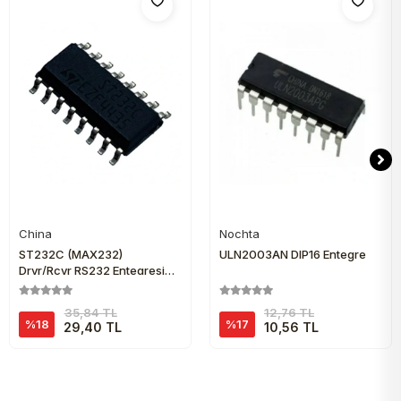
China
Nochta
Sepete Ekle
Sepete Ekle
ST232C (MAX232)
ULN2003AN DIP16 Entegre
Drvr/Rcvr RS232 Entegresi
Soic-16
35,84 TL
12,76 TL
%18
%17
29,40 TL
10,56 TL