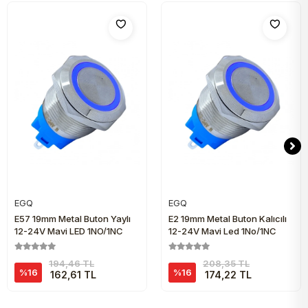
EGQ
EGQ
Sepete Ekle
Sepete Ekle
E57 19mm Metal Buton Yaylı
E2 19mm Metal Buton Kalıcılı
12-24V Mavi LED 1NO/1NC
12-24V Mavi Led 1No/1NC
194,46 TL
208,35 TL
%16
%16
162,61 TL
174,22 TL