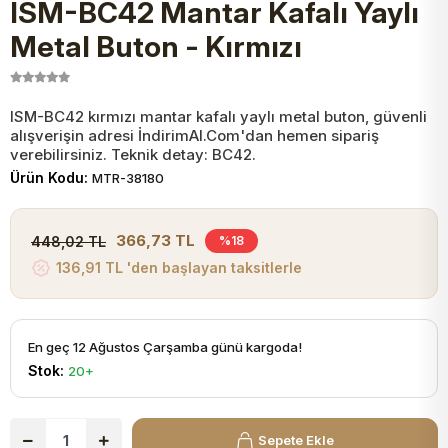
ISM-BC42 Mantar Kafalı Yaylı
JST Kablo ve Konnektörler
Tuş Takımı
Entegreler
Direnç Tip Sigorta
Zama
Tam İzoleli
Metal Buton - Kırmızı
VGA Kablo Ve Dönüştürücüler
Plaket ve Breadboard
Potansiyometre
SMD Sigorta
Hafı
ISM-BC42 kırmızı mantar kafalı yaylı metal buton, güvenli
alışverişin adresi İndirimAl.Com'dan hemen sipariş
Montaj Kabloları
Arduino Ana (Main) Board
Mosfet
Sigorta Şalterleri
verebilirsiniz. Teknik detay: BC42.
Ürün Kodu:
MTR-38180
isayar Kabloları Ve Dönüştürücüler
Nextion Ekranlar
Pin Header
Cam Sigorta
366,73 TL
448,02 TL
%18
Printer - Yazıcı Kabloları
136,91 TL 'den başlayan taksitlerle
Arduino Aksesuarları
Bobin
ve Görüntü Kabloları
Gsm Modülü
PLCC Soket
En geç 12 Ağustos Çarşamba günü kargoda!
Stok:
20+
Buzzer
Sepete Ekle