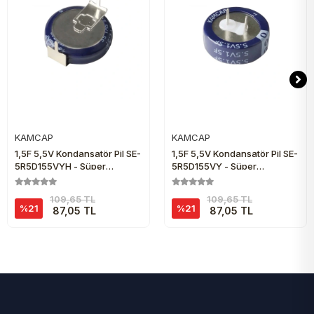
KAMCAP
KAMCAP
Sepete Ekle
Sepete Ekle
1,5F 5,5V Kondansatör Pil SE-
1,5F 5,5V Kondansatör Pil SE-
5R5D155VYH - Süper
5R5D155VY - Süper
Kapasitör
Kapasitör
109,65 TL
109,65 TL
%21
%21
87,05 TL
87,05 TL