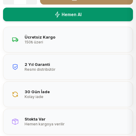
Peltier
Hemen Al
Ücretsiz Kargo
150₺ üzeri
2 Yıl Garanti
Resmi distribütör
30 Gün İade
Kolay iade
Stokta Var
Hemen kargoya verilir