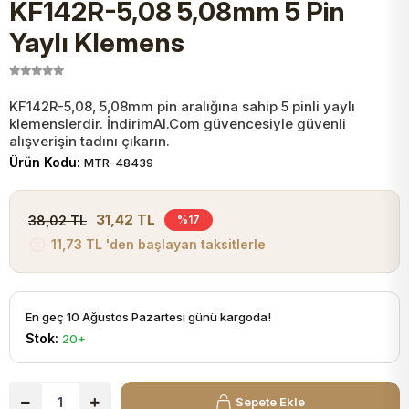
KF142R-5,08 5,08mm 5 Pin
JST Kablo ve Konnektörler
Tuş Takımı
Entegreler
Direnç Tip Sigorta
Zama
Tam İzoleli
Yaylı Klemens
VGA Kablo Ve Dönüştürücüler
Plaket ve Breadboard
Potansiyometre
SMD Sigorta
Hafı
KF142R-5,08, 5,08mm pin aralığına sahip 5 pinli yaylı
klemenslerdir. İndirimAl.Com güvencesiyle güvenli
Montaj Kabloları
Arduino Ana (Main) Board
Mosfet
Sigorta Şalterleri
alışverişin tadını çıkarın.
Ürün Kodu:
MTR-48439
isayar Kabloları Ve Dönüştürücüler
Nextion Ekranlar
Pin Header
Cam Sigorta
31,42 TL
38,02 TL
%17
Printer - Yazıcı Kabloları
11,73 TL 'den başlayan taksitlerle
Arduino Aksesuarları
Bobin
ve Görüntü Kabloları
Gsm Modülü
PLCC Soket
En geç 10 Ağustos Pazartesi günü kargoda!
Stok:
20+
Buzzer
Sepete Ekle