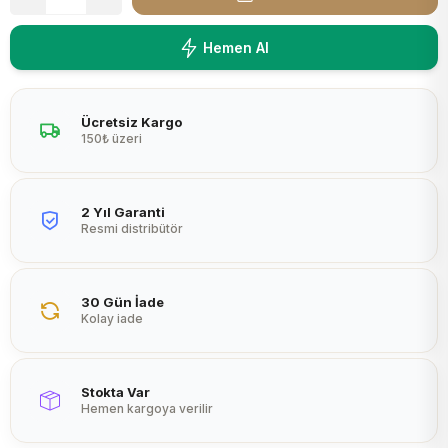
Peltier
Hemen Al
Ücretsiz Kargo
150₺ üzeri
2 Yıl Garanti
Resmi distribütör
30 Gün İade
Kolay iade
Stokta Var
Hemen kargoya verilir