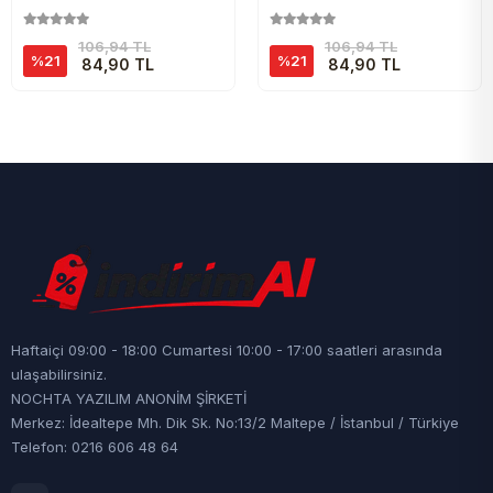
106,94 TL
106,94 TL
%21
%21
84,90 TL
84,90 TL
Haftaiçi 09:00 - 18:00 Cumartesi 10:00 - 17:00 saatleri arasında
ulaşabilirsiniz.
NOCHTA YAZILIM ANONİM ŞİRKETİ
Merkez: İdealtepe Mh. Dik Sk. No:13/2 Maltepe / İstanbul / Türkiye
Telefon: 0216 606 48 64