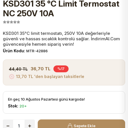
KSD301 35 °C Limit Termostat
JST Kablo ve Konnektörler
Tuş Takımı
Entegreler
Direnç Tip Sigorta
Zama
Tam İzoleli
NC 250V 10A
VGA Kablo Ve Dönüştürücüler
Plaket ve Breadboard
Potansiyometre
SMD Sigorta
Hafı
KSD301 35°C limit termostatı, 250V 10A değerleriyle
güvenli ve hassas sıcaklık kontrolü sağlar. İndirimAl.Com
Montaj Kabloları
Arduino Ana (Main) Board
Mosfet
Sigorta Şalterleri
güvencesiyle hemen sipariş verin!
Ürün Kodu:
MTR-42886
isayar Kabloları Ve Dönüştürücüler
Nextion Ekranlar
Pin Header
Cam Sigorta
36,70 TL
44,40 TL
%17
Printer - Yazıcı Kabloları
13,70 TL 'den başlayan taksitlerle
Arduino Aksesuarları
Bobin
ve Görüntü Kabloları
Gsm Modülü
PLCC Soket
En geç 10 Ağustos Pazartesi günü kargoda!
Stok:
20+
Buzzer
Sepete Ekle