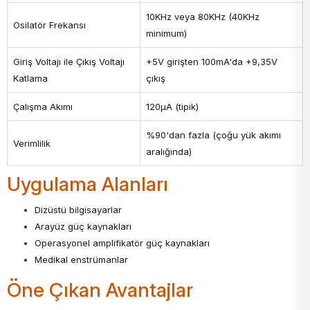
10KHz veya 80KHz (40KHz
Osilatör Frekansı
minimum)
Giriş Voltajı ile Çıkış Voltajı
+5V girişten 100mA'da +9,35V
Katlama
çıkış
Çalışma Akımı
120µA (tipik)
%90'dan fazla (çoğu yük akımı
Verimlilik
aralığında)
Uygulama Alanları
Dizüstü bilgisayarlar
Arayüz güç kaynakları
Operasyonel amplifikatör güç kaynakları
Medikal enstrümanlar
Öne Çıkan Avantajlar