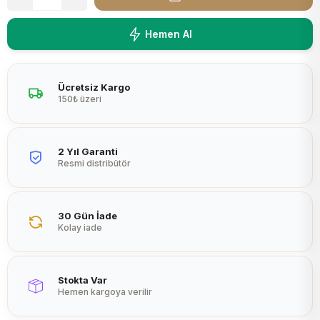
Peltier
Hemen Al
Ücretsiz Kargo
150₺ üzeri
2 Yıl Garanti
Resmi distribütör
30 Gün İade
Kolay iade
Stokta Var
Hemen kargoya verilir