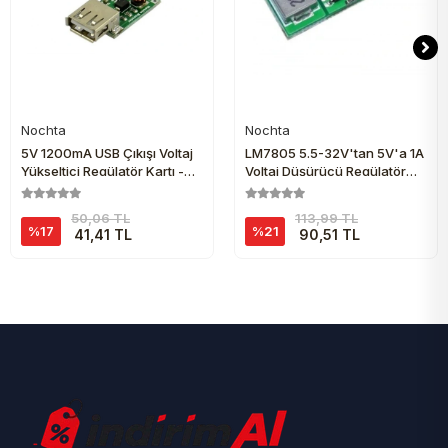
Nochta
Nochta
Sepete Ekle
Sepete Ekle
5V 1200mA USB Çıkışı Voltaj
LM7805 5.5-32V'tan 5V'a 1A
Yükseltici Regülatör Kartı -
Voltaj Düşürücü Regülatör
Step Up
Kartı
50,06 TL
113,99 TL
%17
%21
41,41 TL
90,51 TL