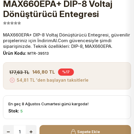
MAX660EPA+ DIP-8 Voltaj
JST Kablo ve Konnektörler
Tuş Takımı
Entegreler
Direnç Tip Sigorta
Zama
Tam İzoleli
Dönüştürücü Entegresi
VGA Kablo Ve Dönüştürücüler
Plaket ve Breadboard
Potansiyometre
SMD Sigorta
Hafı
MAX660EPA+ DIP-8 Voltaj Dönüştürücü Entegresi, güvenilir
projeleriniz için İndirimAl.Com güvencesiyle şimdi
Montaj Kabloları
Arduino Ana (Main) Board
Mosfet
Sigorta Şalterleri
siparişinizde. Teknik özellikleri: DIP-8, MAX660EPA.
Ürün Kodu:
MTR-39513
isayar Kabloları Ve Dönüştürücüler
Nextion Ekranlar
Pin Header
Cam Sigorta
146,80 TL
177,63 TL
%17
Printer - Yazıcı Kabloları
54,81 TL 'den başlayan taksitlerle
Arduino Aksesuarları
Bobin
ve Görüntü Kabloları
Gsm Modülü
PLCC Soket
En geç 8 Ağustos Cumartesi günü kargoda!
Stok:
5
Buzzer
Sepete Ekle