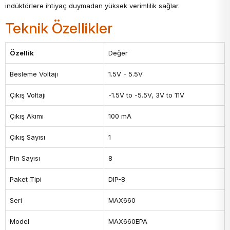
indüktörlere ihtiyaç duymadan yüksek verimlilik sağlar.
Teknik Özellikler
Özellik
Değer
Besleme Voltajı
1.5V - 5.5V
Çıkış Voltajı
-1.5V to -5.5V, 3V to 11V
Çıkış Akımı
100 mA
Çıkış Sayısı
1
Pin Sayısı
8
Paket Tipi
DIP-8
Seri
MAX660
Model
MAX660EPA