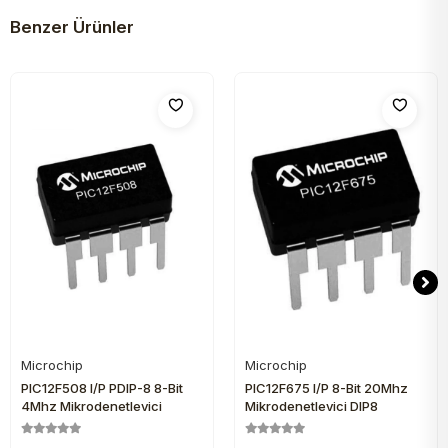
Benzer Ürünler
Microchip
Microchip
Sepete Ekle
Sepete Ekle
PIC12F508 I/P PDIP-8 8-Bit
PIC12F675 I/P 8-Bit 20Mhz
4Mhz Mikrodenetleyici
Mikrodenetleyici DIP8