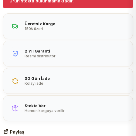
Ürün stokta bulunmamaktadır.
Peltier
Ücretsiz Kargo
150₺ üzeri
2 Yıl Garanti
Resmi distribütör
30 Gün İade
Kolay iade
Stokta Var
Hemen kargoya verilir
Paylaş