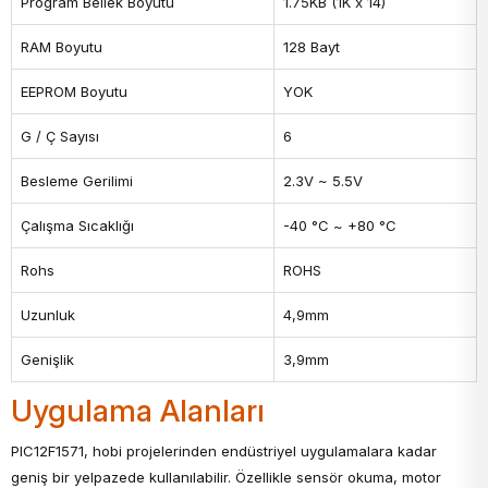
Program Bellek Boyutu
1.75KB (1K x 14)
RAM Boyutu
128 Bayt
EEPROM Boyutu
YOK
G / Ç Sayısı
6
Besleme Gerilimi
2.3V ~ 5.5V
Çalışma Sıcaklığı
-40 °C ~ +80 °C
Rohs
ROHS
Uzunluk
4,9mm
Genişlik
3,9mm
Uygulama Alanları
PIC12F1571, hobi projelerinden endüstriyel uygulamalara kadar
geniş bir yelpazede kullanılabilir. Özellikle sensör okuma, motor