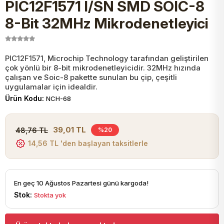
PIC12F1571 I/SN SMD SOIC-8
JST Kablo ve Konnektörler
Tuş Takımı
Entegreler
Direnç Tip Sigorta
Zama
Tam İzoleli
8-Bit 32MHz Mikrodenetleyici
VGA Kablo Ve Dönüştürücüler
Plaket ve Breadboard
Potansiyometre
SMD Sigorta
Hafı
PIC12F1571, Microchip Technology tarafından geliştirilen
çok yönlü bir 8-bit mikrodenetleyicidir. 32MHz hızında
Montaj Kabloları
Arduino Ana (Main) Board
Mosfet
Sigorta Şalterleri
çalışan ve Soic-8 pakette sunulan bu çip, çeşitli
uygulamalar için idealdir.
isayar Kabloları Ve Dönüştürücüler
Ürün Kodu:
NCH-68
Nextion Ekranlar
Pin Header
Cam Sigorta
Printer - Yazıcı Kabloları
39,01 TL
48,76 TL
%20
Arduino Aksesuarları
Bobin
14,56 TL 'den başlayan taksitlerle
ve Görüntü Kabloları
Gsm Modülü
PLCC Soket
En geç 10 Ağustos Pazartesi günü kargoda!
Stok:
Stokta yok
Buzzer