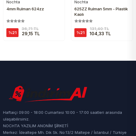
Nochta
Nochta
Sepete Ekle
Sepete Ekle
4mm Rulman 624zz
625ZZ Rulman 5mm - Plastik
Kaplı
36,71 TL
131,40 TL
%21
%21
29,15 TL
104,33 TL
Haftaiçi 09:00 - 18:00 Cumartesi 10:00 - 17:00 saatleri arasında
ulaşabilirsiniz.
NOCHTA YAZILIM ANONİM ŞİRKETİ
Merkez: İdealtepe Mh. Dik Sk. No:13/2 Maltepe / İstanbul / Türkiye