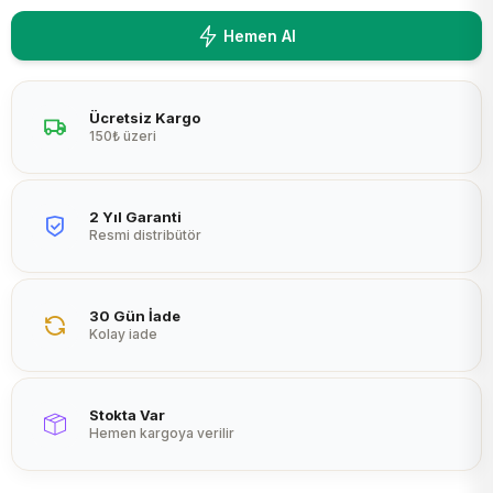
Peltier
Hemen Al
Ücretsiz Kargo
150₺ üzeri
2 Yıl Garanti
Resmi distribütör
30 Gün İade
Kolay iade
Stokta Var
Hemen kargoya verilir