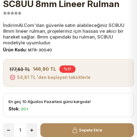
SC8UU 8mm Lineer Rulman
JST Kablo ve Konnektörler
Tuş Takımı
Entegreler
Direnç Tip Sigorta
Zama
Tam İzoleli
VGA Kablo Ve Dönüştürücüler
Plaket ve Breadboard
Potansiyometre
SMD Sigorta
Hafı
İndirimAl.Com'dan güvenle satın alabileceğiniz SC8UU
8mm lineer rulman, projeleriniz için hassas ve akıcı bir
hareket sağlar. 8mm çapındaki bu rulman, SC8UU
Montaj Kabloları
modeliyle uyumludur.
Arduino Ana (Main) Board
Mosfet
Sigorta Şalterleri
Ürün Kodu:
MTR-30040
isayar Kabloları Ve Dönüştürücüler
Nextion Ekranlar
Pin Header
Cam Sigorta
146,80 TL
177,63 TL
%17
54,81 TL 'den başlayan taksitlerle
Printer - Yazıcı Kabloları
Arduino Aksesuarları
Bobin
ve Görüntü Kabloları
En geç 10 Ağustos Pazartesi günü kargoda!
Gsm Modülü
PLCC Soket
Stok:
20+
Buzzer
Sepete Ekle