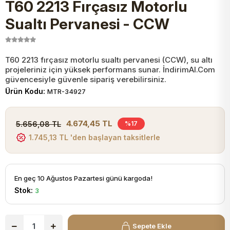
T60 2213 Fırçasız Motorlu
JST Kablo ve Konnektörler
Tuş Takımı
Entegreler
Direnç Tip Sigorta
Zama
Tam İzoleli
Sualtı Pervanesi - CCW
VGA Kablo Ve Dönüştürücüler
Plaket ve Breadboard
Potansiyometre
SMD Sigorta
Hafı
T60 2213 fırçasız motorlu sualtı pervanesi (CCW), su altı
projeleriniz için yüksek performans sunar. İndirimAl.Com
Montaj Kabloları
Arduino Ana (Main) Board
Mosfet
Sigorta Şalterleri
güvencesiyle güvenle sipariş verebilirsiniz.
Ürün Kodu:
MTR-34927
isayar Kabloları Ve Dönüştürücüler
Nextion Ekranlar
Pin Header
Cam Sigorta
4.674,45 TL
5.656,08 TL
%17
Printer - Yazıcı Kabloları
1.745,13 TL 'den başlayan taksitlerle
Arduino Aksesuarları
Bobin
ve Görüntü Kabloları
Gsm Modülü
PLCC Soket
En geç 10 Ağustos Pazartesi günü kargoda!
Stok:
3
Buzzer
Sepete Ekle