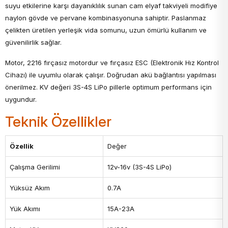
suyu etkilerine karşı dayanıklılık sunan cam elyaf takviyeli modifiye
naylon gövde ve pervane kombinasyonuna sahiptir. Paslanmaz
çelikten üretilen yerleşik vida somunu, uzun ömürlü kullanım ve
güvenilirlik sağlar.
Motor, 2216 fırçasız motordur ve fırçasız ESC (Elektronik Hız Kontrol
Cihazı) ile uyumlu olarak çalışır. Doğrudan akü bağlantısı yapılması
önerilmez. KV değeri 3S-4S LiPo pillerle optimum performans için
uygundur.
Teknik Özellikler
Özellik
Değer
Çalışma Gerilimi
12v-16v (3S-4S LiPo)
Yüksüz Akım
0.7A
Yük Akımı
15A-23A