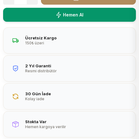
Peltier
Hemen Al
Ücretsiz Kargo
150₺ üzeri
2 Yıl Garanti
Resmi distribütör
30 Gün İade
Kolay iade
Stokta Var
Hemen kargoya verilir