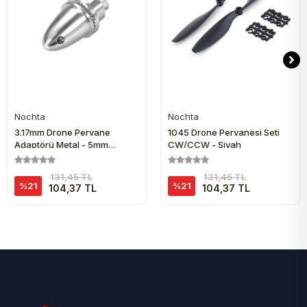
Nochta
Nochta
Sepete Ekle
Sepete Ekle
3.17mm Drone Pervane
1045 Drone Pervanesi Seti
Adaptörü Metal - 5mm
CW/CCW - Siyah
Pervane Uyumlu
131,45 TL
131,45 TL
%21
%21
104,37 TL
104,37 TL