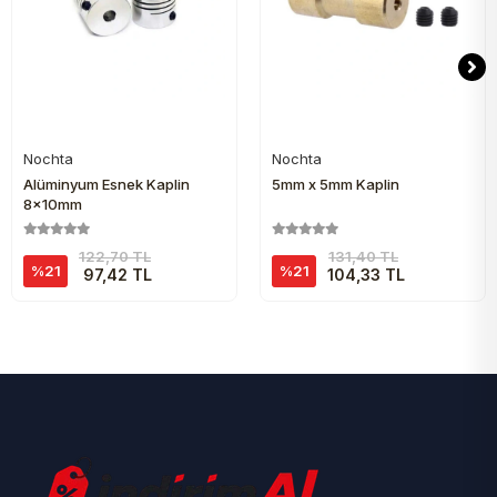
Nochta
Nochta
Sepete Ekle
Sepete Ekle
Alüminyum Esnek Kaplin
5mm x 5mm Kaplin
8x10mm
122,70 TL
131,40 TL
%21
%21
97,42 TL
104,33 TL