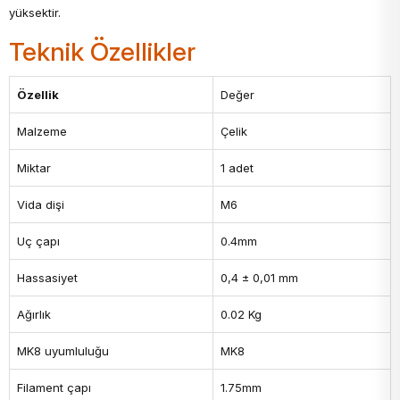
yüksektir.
Teknik Özellikler
Özellik
Değer
Malzeme
Çelik
Miktar
1 adet
Vida dişi
M6
Uç çapı
0.4mm
Hassasiyet
0,4 ± 0,01 mm
Ağırlık
0.02 Kg
MK8 uyumluluğu
MK8
Filament çapı
1.75mm