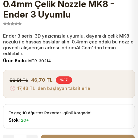
0.4mm Çelik Nozzle MK8 -
JST Kablo ve Konnektörler
Tuş Takımı
Entegreler
Direnç Tip Sigorta
Zama
Tam İzoleli
Ender 3 Uyumlu
VGA Kablo Ve Dönüştürücüler
Plaket ve Breadboard
Potansiyometre
SMD Sigorta
Hafı
Ender 3 serisi 3D yazıcınızla uyumlu, dayanıklı çelik MK8
nozulu ile hassas baskılar alın. 0.4mm çapındaki bu nozzle,
Montaj Kabloları
Arduino Ana (Main) Board
Mosfet
Sigorta Şalterleri
güvenli alışverişin adresi İndirimAl.Com'dan temin
edilebilir.
isayar Kabloları Ve Dönüştürücüler
Ürün Kodu:
MTR-30214
Nextion Ekranlar
Pin Header
Cam Sigorta
Printer - Yazıcı Kabloları
46,70 TL
56,51 TL
%17
Arduino Aksesuarları
Bobin
17,43 TL 'den başlayan taksitlerle
ve Görüntü Kabloları
Gsm Modülü
PLCC Soket
En geç 10 Ağustos Pazartesi günü kargoda!
Stok:
20+
Buzzer