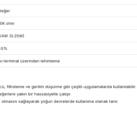
Değer
10K ohm
1/4W (0.25W)
±5%
İki terminal üzerinden lehimleme
, filtreleme ve gerilim düşürme gibi çeşitli uygulamalarda kullanılabilir.
ğerlere yakın bir hassasiyetle çalışır.
 olmasını sağlayarak yoğun devrelerde kullanıma olanak tanır.