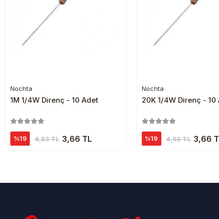
Nochta
Nochta
Sepete Ekle
Sepete Ekl
1M 1/4W Direnç - 10 Adet
20K 1/4W Direnç - 10
3,66 TL
3,66 
%19
%19
4,53 TL
4,53 TL