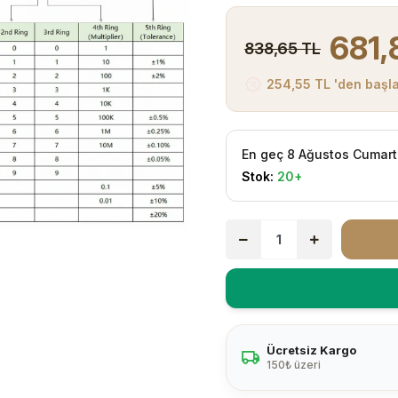
681,
838,65 TL
254,55 TL 'den başla
En geç 8 Ağustos Cumart
Stok:
20+
Ücretsiz Kargo
150₺ üzeri