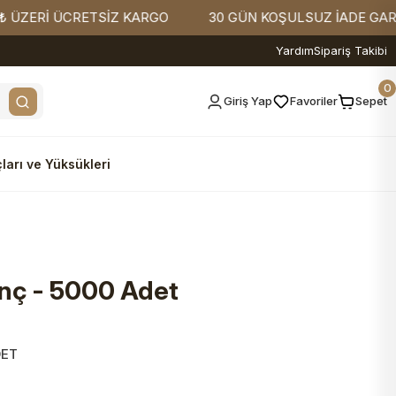
Rİ ÜCRETSİZ KARGO
30 GÜN KOŞULSUZ İADE GARANTİS
Yardım
Sipariş Takibi
0
Giriş Yap
Favoriler
Sepet
ları ve Yüksükleri
nç - 5000 Adet
DET
0