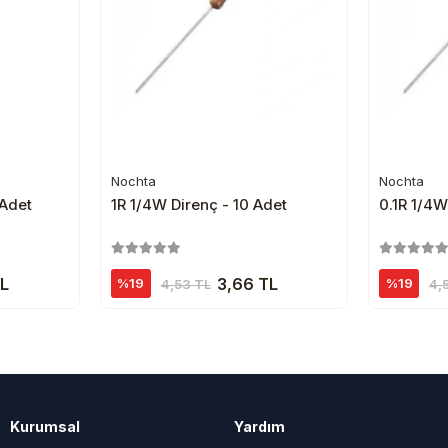
Nochta
Nochta
e
Sepete Ekle
 Adet
1R 1/4W Direnç - 10 Adet
0.1R 1/4W
TL
3,66 TL
%19
%19
4,53 TL
4,
Kurumsal
Yardım