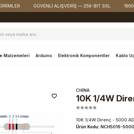
LER
GÜVENLİ ALIŞVERİŞ — 256-BIT SSL
1900₺ ÜZE
e Malzemeleri
Arduino
Elektronik Komponentler
Kablo Uç
CHİNA
10K 1/4W Dire
10K 1/4W Direnç - 5000 A
Ürün Kodu:
NCH5016-500