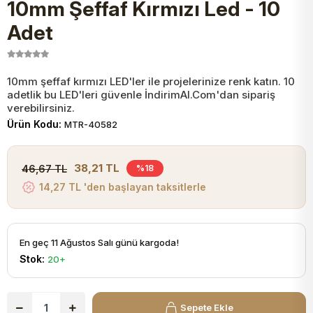
10mm Şeffaf Kırmızı Led - 10
JST Kablo ve Konnektörler
Tuş Takımı
Entegreler
Direnç Tip Sigorta
Zama
Tam İzoleli
Adet
VGA Kablo Ve Dönüştürücüler
Plaket ve Breadboard
Potansiyometre
SMD Sigorta
Hafı
10mm şeffaf kırmızı LED'ler ile projelerinize renk katın. 10
adetlik bu LED'leri güvenle İndirimAl.Com'dan sipariş
Montaj Kabloları
Arduino Ana (Main) Board
Mosfet
Sigorta Şalterleri
verebilirsiniz.
Ürün Kodu:
MTR-40582
isayar Kabloları Ve Dönüştürücüler
Nextion Ekranlar
Pin Header
Cam Sigorta
38,21 TL
46,67 TL
%18
Printer - Yazıcı Kabloları
14,27 TL 'den başlayan taksitlerle
Arduino Aksesuarları
Bobin
ve Görüntü Kabloları
Gsm Modülü
PLCC Soket
En geç 11 Ağustos Salı günü kargoda!
Stok:
20+
Buzzer
Sepete Ekle