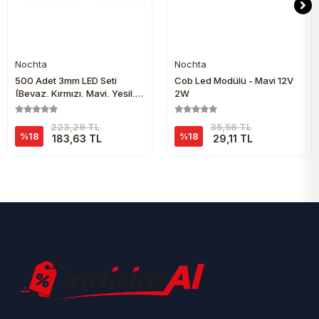
Nochta
Nochta
Sepete Ekle
Sepete Ekle
500 Adet 3mm LED Seti
Cob Led Modülü - Mavi 12V
(Beyaz, Kırmızı, Mavi, Yeşil,
2W
Sarı) Plastik Kutu İçinde
223,29 TL
35,56 TL
%18
%18
183,63 TL
29,11 TL