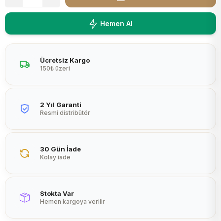
Peltier
Hemen Al
Ücretsiz Kargo
150₺ üzeri
2 Yıl Garanti
Resmi distribütör
30 Gün İade
Kolay iade
Stokta Var
Hemen kargoya verilir