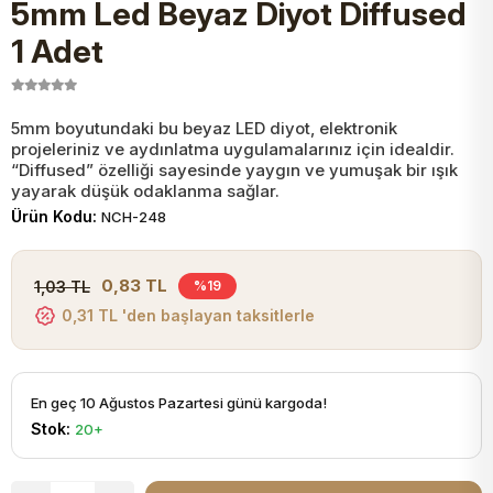
5mm Led Beyaz Diyot Diffused
JST Kablo ve Konnektörler
Tuş Takımı
Entegreler
Direnç Tip Sigorta
Zama
Tam İzoleli
1 Adet
VGA Kablo Ve Dönüştürücüler
Plaket ve Breadboard
Potansiyometre
SMD Sigorta
Hafı
5mm boyutundaki bu beyaz LED diyot, elektronik
projeleriniz ve aydınlatma uygulamalarınız için idealdir.
Montaj Kabloları
Arduino Ana (Main) Board
Mosfet
Sigorta Şalterleri
“Diffused” özelliği sayesinde yaygın ve yumuşak bir ışık
yayarak düşük odaklanma sağlar.
isayar Kabloları Ve Dönüştürücüler
Ürün Kodu:
NCH-248
Nextion Ekranlar
Pin Header
Cam Sigorta
Printer - Yazıcı Kabloları
0,83 TL
1,03 TL
%19
Arduino Aksesuarları
Bobin
0,31 TL 'den başlayan taksitlerle
ve Görüntü Kabloları
Gsm Modülü
PLCC Soket
En geç 10 Ağustos Pazartesi günü kargoda!
Stok:
20+
Buzzer