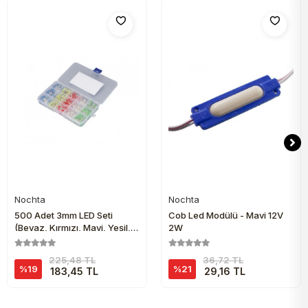
Nochta
Nochta
Sepete Ekle
Sepete Ekle
500 Adet 3mm LED Seti
Cob Led Modülü - Mavi 12V
(Beyaz, Kırmızı, Mavi, Yeşil,
2W
Sarı) Plastik Kutu İçinde
225,48 TL
36,72 TL
%19
%21
183,45 TL
29,16 TL