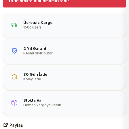
Ürün stokta bulunmamaktadır.
Peltier
Ücretsiz Kargo
150₺ üzeri
2 Yıl Garanti
Resmi distribütör
30 Gün İade
Kolay iade
Stokta Var
Hemen kargoya verilir
Paylaş