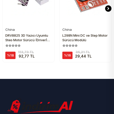
China
China
Sepete Ekle
Sepete Ekle
DRV8825 3D Yazıcı Uyumlu
L298N Mini DC ve Step Motor
Step Motor Sürücü (Driver)
Sürücü Modülü
Kart Modülü
113,73 TL
35,21 TL
%18
%16
92,77 TL
29,44 TL