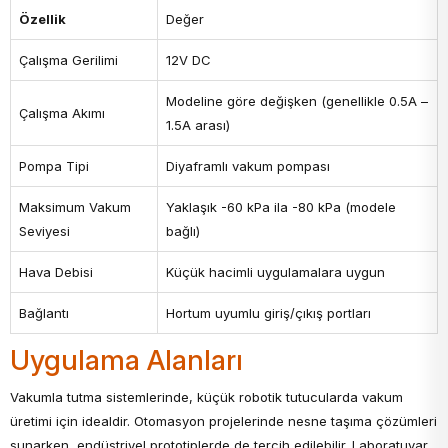
Özellik
Değer
Çalışma Gerilimi
12V DC
Modeline göre değişken (genellikle 0.5A –
Çalışma Akımı
1.5A arası)
Pompa Tipi
Diyaframlı vakum pompası
Maksimum Vakum
Yaklaşık -60 kPa ila -80 kPa (modele
Seviyesi
bağlı)
Hava Debisi
Küçük hacimli uygulamalara uygun
Bağlantı
Hortum uyumlu giriş/çıkış portları
Uygulama Alanları
Vakumla tutma sistemlerinde, küçük robotik tutucularda vakum
üretimi için idealdir. Otomasyon projelerinde nesne taşıma çözümleri
sunarken, endüstriyel prototiplerde de tercih edilebilir. Laboratuvar