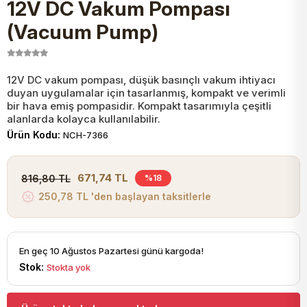
12V DC Vakum Pompası
JST Kablo ve Konnektörler
Tuş Takımı
Entegreler
Direnç Tip Sigorta
Zama
Tam İzoleli
(Vacuum Pump)
VGA Kablo Ve Dönüştürücüler
Plaket ve Breadboard
Potansiyometre
SMD Sigorta
Hafı
12V DC vakum pompası, düşük basınçlı vakum ihtiyacı
duyan uygulamalar için tasarlanmış, kompakt ve verimli
Montaj Kabloları
Arduino Ana (Main) Board
Mosfet
Sigorta Şalterleri
bir hava emiş pompasidir. Kompakt tasarımıyla çeşitli
alanlarda kolayca kullanılabilir.
isayar Kabloları Ve Dönüştürücüler
Ürün Kodu:
NCH-7366
Nextion Ekranlar
Pin Header
Cam Sigorta
Printer - Yazıcı Kabloları
671,74 TL
816,80 TL
%18
Arduino Aksesuarları
Bobin
250,78 TL 'den başlayan taksitlerle
ve Görüntü Kabloları
Gsm Modülü
PLCC Soket
En geç 10 Ağustos Pazartesi günü kargoda!
Stok:
Stokta yok
Buzzer