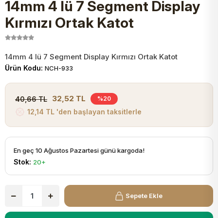
14mm 4 lü 7 Segment Display
JST Kablo ve Konnektörler
Tuş Takımı
Entegreler
Direnç Tip Sigorta
Zama
Tam İzoleli
Kırmızı Ortak Katot
VGA Kablo Ve Dönüştürücüler
Plaket ve Breadboard
Potansiyometre
SMD Sigorta
Hafı
14mm 4 lü 7 Segment Display Kırmızı Ortak Katot
Montaj Kabloları
Ürün Kodu:
NCH-933
Arduino Ana (Main) Board
Mosfet
Sigorta Şalterleri
isayar Kabloları Ve Dönüştürücüler
32,52 TL
40,66 TL
%20
Nextion Ekranlar
Pin Header
Cam Sigorta
12,14 TL 'den başlayan taksitlerle
Printer - Yazıcı Kabloları
Arduino Aksesuarları
Bobin
ve Görüntü Kabloları
En geç 10 Ağustos Pazartesi günü kargoda!
Stok:
20+
Gsm Modülü
PLCC Soket
Buzzer
Sepete Ekle