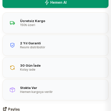
Hemen Al
Peltier
Ücretsiz Kargo
150₺ üzeri
2 Yıl Garanti
Resmi distribütör
30 Gün İade
Kolay iade
Stokta Var
Hemen kargoya verilir
Paylaş