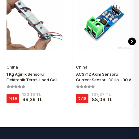
China
China
Sepete Ekle
Sepete Ekle
1 Kg Ağırlık Sensörü
ACS712 Akım Sensörü
Elektronik Terazi Load Cell
Current Sensor -30 ila +30 A
123,16 TL
107,37 TL
%19
%18
99,39 TL
88,09 TL