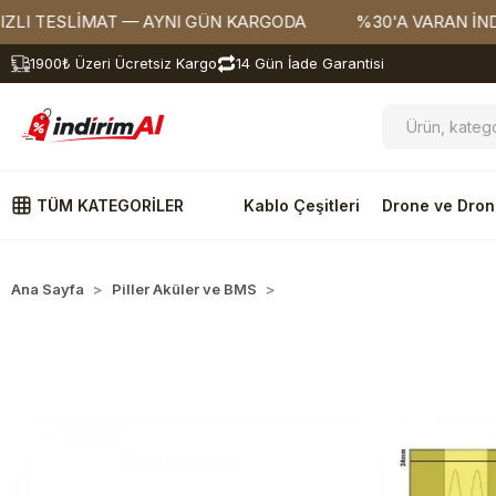
ESLİMAT — AYNI GÜN KARGODA
%30'A VARAN İNDİRİML
1900₺ Üzeri Ücretsiz Kargo
14 Gün İade Garantisi
TÜM KATEGORİLER
Kablo Çeşitleri
Drone ve Dron
Ana Sayfa
Piller Aküler ve BMS
Oto Sigorta