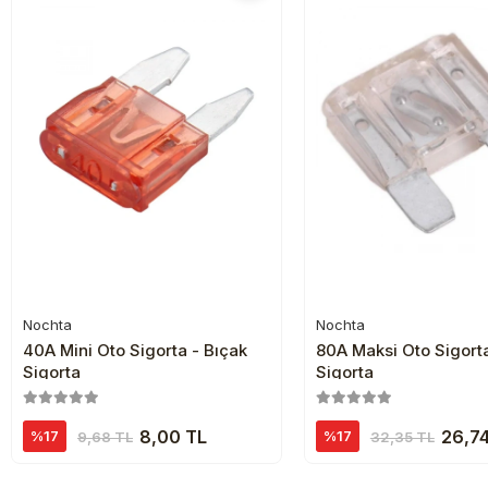
Nochta
Nochta
Sepete Ekle
Sepete Ekl
40A Mini Oto Sigorta - Bıçak
80A Maksi Oto Sigorta
Sigorta
Sigorta
8,00 TL
26,74
%17
%17
9,68 TL
32,35 TL