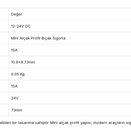
Değer
12-24V DC
Mini Alçak Profil Bıçak Sigorta
15A
10.9x8.73mm
0.05 Kg
15A
24V
73mm
bilen bir tasarıma sahiptir. Mini alçak profil yapısı, modern araçların si