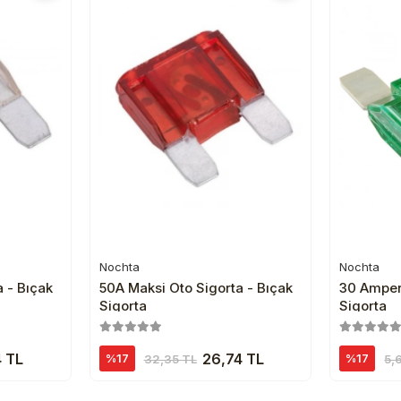
Nochta
Nochta
e
Sepete Ekle
 - Bıçak
50A Maksi Oto Sigorta - Bıçak
30 Amper 
Sigorta
Sigorta
 TL
26,74 TL
%17
%17
32,35 TL
5,