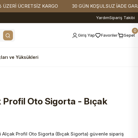
İ ÜCRETSİZ KARGO
30 GÜN KOŞULSUZ İADE GARANTİSİ
Yardım
Sipariş Takibi
0
Giriş Yap
Favoriler
Sepet
ları ve Yüksükleri
 Profil Oto Sigorta - Bıçak
Alçak Profil Oto Sigorta (Bıçak Sigorta) güvenle sipariş