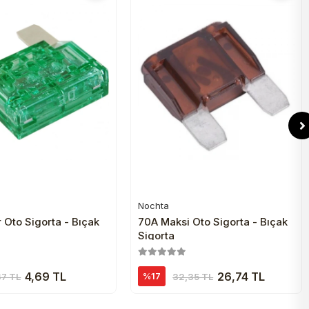
Nochta
Sepete Ekle
Sepete Ekle
Oto Sigorta - Bıçak
70A Maksi Oto Sigorta - Bıçak
Sigorta
4,69 TL
26,74 TL
%17
67 TL
32,35 TL