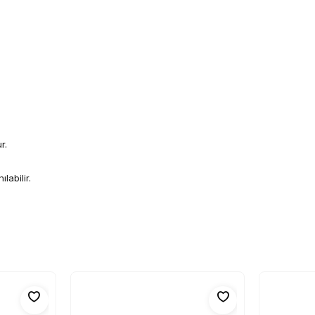
r.
labilir.