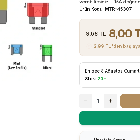
verebilirsiniz. - 15A değeri
Ürün Kodu:
MTR-45307
8,00 
9,68 TL
2,99 TL 'den başlaya
En geç 8 Ağustos Cumart
Stok:
20+
Ücretsiz Kargo