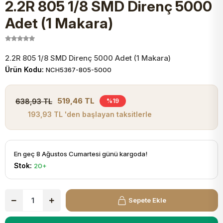
2.2R 805 1/8 SMD Direnç 5000
JST Kablo ve Konnektörler
Tuş Takımı
Entegreler
Direnç Tip Sigorta
Zama
Tam İzoleli
Adet (1 Makara)
VGA Kablo Ve Dönüştürücüler
Plaket ve Breadboard
Potansiyometre
SMD Sigorta
Hafı
2.2R 805 1/8 SMD Direnç 5000 Adet (1 Makara)
Montaj Kabloları
Ürün Kodu:
NCH5367-805-5000
Arduino Ana (Main) Board
Mosfet
Sigorta Şalterleri
isayar Kabloları Ve Dönüştürücüler
519,46 TL
638,93 TL
%19
Nextion Ekranlar
Pin Header
Cam Sigorta
193,93 TL 'den başlayan taksitlerle
Printer - Yazıcı Kabloları
Arduino Aksesuarları
Bobin
ve Görüntü Kabloları
En geç 8 Ağustos Cumartesi günü kargoda!
Stok:
20+
Gsm Modülü
PLCC Soket
Buzzer
Sepete Ekle