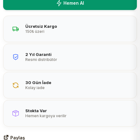
Hemen Al
Peltier
Ücretsiz Kargo
150₺ üzeri
2 Yıl Garanti
Resmi distribütör
30 Gün İade
Kolay iade
Stokta Var
Hemen kargoya verilir
Paylaş