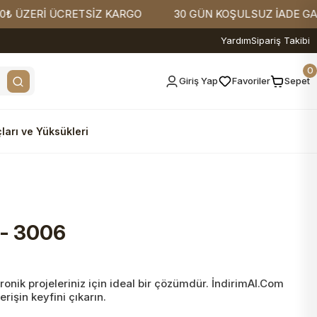
ZERİ ÜCRETSİZ KARGO
30 GÜN KOŞULSUZ İADE GARANTİ
Yardım
Sipariş Takibi
0
Giriş Yap
Favoriler
Sepet
ları ve Yüksükleri
 - 3006
onik projeleriniz için ideal bir çözümdür. İndirimAl.Com
rişin keyfini çıkarın.