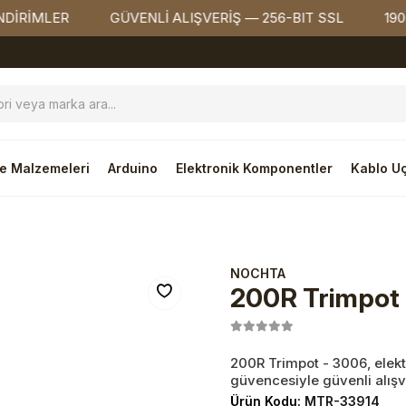
MLER
GÜVENLİ ALIŞVERİŞ — 256-BIT SSL
1900₺ Ü
e Malzemeleri
Arduino
Elektronik Komponentler
Kablo Uç
NOCHTA
200R Trimpot
200R Trimpot - 3006, elektr
güvencesiyle güvenli alışve
Ürün Kodu:
MTR-33914