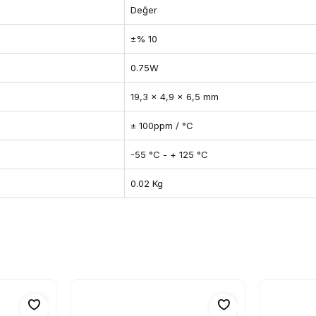
Değer
±% 10
0.75W
19,3 x 4,9 x 6,5 mm
± 100ppm / °C
-55 °C - + 125 °C
0.02 Kg