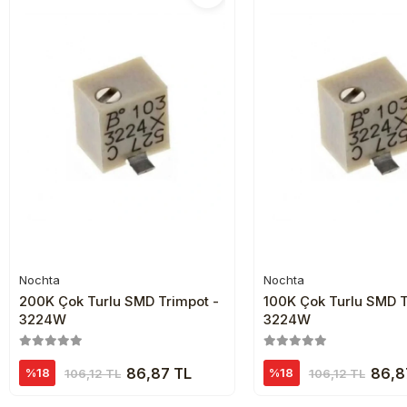
Nochta
Nochta
Sepete Ekle
Sepete Ekl
200K Çok Turlu SMD Trimpot -
100K Çok Turlu SMD T
3224W
3224W
86,87 TL
86,8
%18
%18
106,12 TL
106,12 TL