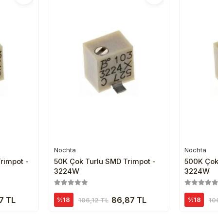
Nochta
Nochta
e
Sepete Ekle
rimpot -
50K Çok Turlu SMD Trimpot -
500K Çok
3224W
3224W
7 TL
86,87 TL
%18
%18
106,12 TL
10