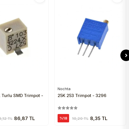
Nochta
Sepete Ekle
Sepete Ekle
 Turlu SMD Trimpot -
25K 253 Trimpot - 3296
86,87 TL
8,35 TL
%18
6,12 TL
10,20 TL