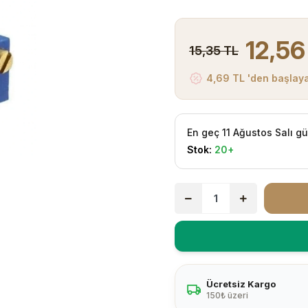
12,56
15,35 TL
4,69 TL 'den başlaya
En geç 11 Ağustos Salı g
Stok:
20+
Ücretsiz Kargo
150₺ üzeri