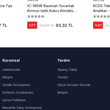
SWION
Nochta
e
Sepete Ekle
ne Tipi
IC-180W Basmalı Yuvarlak
KCD3 Tekl
Kırmızı Işıklı Kalıcı Körüklü
Anahtar -
Anahtar 20A 12V ASW-29D
7 TL
93,32 TL
%17
%21
111,86 TL
21
Kurumsal
Yardım
Hakkımızda
Sipariş Takip
İletişim
Yardım
Gizlilik Sözleşmesi
Sıkça Sorulan Sorular
Kullanıcı Sözleşmesi
İletişim
Çerez Politikası
Mesafeli Satış Sözleşmesi