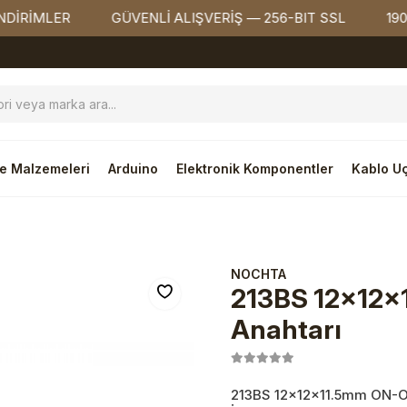
MLER
GÜVENLİ ALIŞVERİŞ — 256-BIT SSL
1900₺ ÜZ
e Malzemeleri
Arduino
Elektronik Komponentler
Kablo Uç
NOCHTA
213BS 12x12x
Anahtarı
213BS 12x12x11.5mm ON-OFF