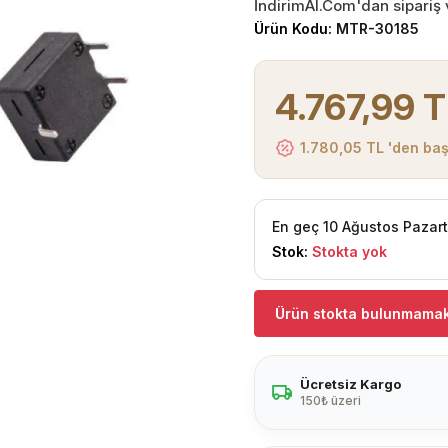
İndirimAl.Com'dan sipariş v
Ürün Kodu:
MTR-30185
4.767,99 
1.780,05 TL 'den baş
En geç 10 Ağustos Pazar
Stok:
Stokta yok
Ürün stokta bulunmamak
Ücretsiz Kargo
150₺ üzeri