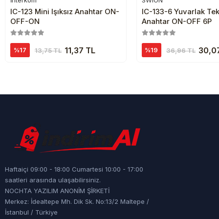
İnterkom
SWION
Sepete Ekle
Sepete Ekl
IC-123 Mini Işıksız Anahtar ON-
IC-133-6 Yuvarlak Tek
OFF-ON
Anahtar ON-OFF 6P
11,37 TL
30,0
%17
%19
13,75 TL
36,96 TL
Haftaiçi 09:00 - 18:00 Cumartesi 10:00 - 17:00
saatleri arasında ulaşabilirsiniz.
NOCHTA YAZILIM ANONİM ŞİRKETİ
Merkez: İdealtepe Mh. Dik Sk. No:13/2 Maltepe /
İstanbul / Türkiye