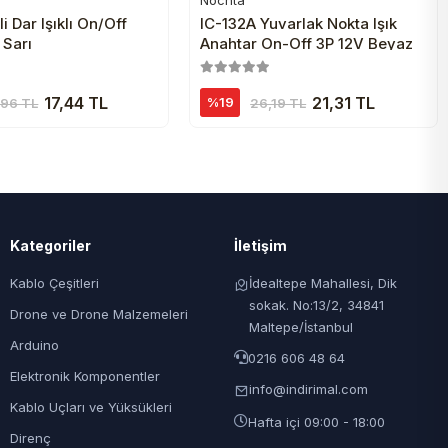
Nochta
Sepete Ekle
Sepete Ekle
i Dar Işıklı On/Off
IC-132A Yuvarlak Nokta Işık
 Sarı
Anahtar On-Off 3P 12V Beyaz
17,44 TL
21,31 TL
%19
,96 TL
26,19 TL
Kategoriler
İletişim
Kablo Çeşitleri
İdealtepe Mahallesi, Dik
sokak. No:13/2, 34841
Drone ve Drone Malzemeleri
Maltepe/İstanbul
Arduino
0216 606 48 64
Elektronik Komponentler
info@indirimal.com
Kablo Uçları ve Yüksükleri
Hafta içi 09:00 - 18:00
Direnç