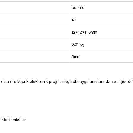
30V DC
1A
12x12x11.5mm
0.01 kg
5mm
olsa da, küçük elektronik projelerde, hobi uygulamalarında ve diğer düşü
kullanılabilir.