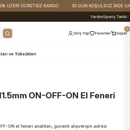
ERİ ÜCRETSİZ KARGO
30 GÜN KOŞULSUZ İADE GARANTİ
Yardım
Sipariş Takibi
0
Giriş Yap
Favoriler
Sepet
ları ve Yüksükleri
11.5mm ON-OFF-ON El Feneri
-ON el feneri anahtarı, güvenli alışverişin adresi