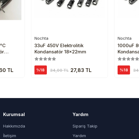
Nochta
Nochta
e
Sepete Ekle
5°C
33uF 450V Elektrolitik
1000uF 80
ör
Kondansatör 18x22mm
Kondans
60 TL
27,83 TL
%18
%18
34,00 TL
34
Kurumsal
Yardım
Hakkımızda
Sipariş Takip
İletişim
Yardım