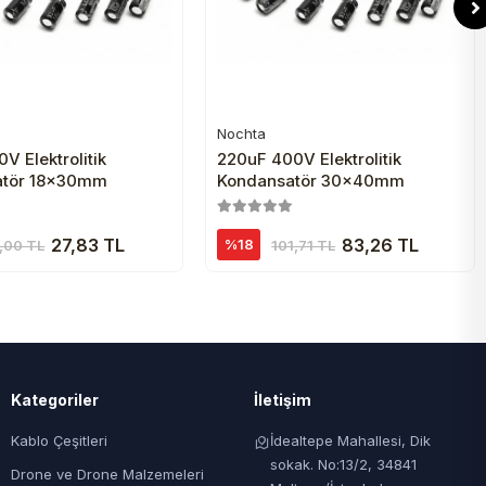
Nochta
Sepete Ekle
Sepete Ekle
V Elektrolitik
220uF 400V Elektrolitik
atör 18x30mm
Kondansatör 30x40mm
27,83 TL
83,26 TL
%18
,00 TL
101,71 TL
Kategoriler
İletişim
Kablo Çeşitleri
İdealtepe Mahallesi, Dik
sokak. No:13/2, 34841
Drone ve Drone Malzemeleri