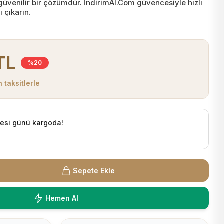
n güvenilir bir çözümdür. İndirimAl.Com güvencesiyle hızlı
ı çıkarın.
TL
%20
 taksitlerle
tesi günü kargoda!
Sepete Ekle
Hemen Al