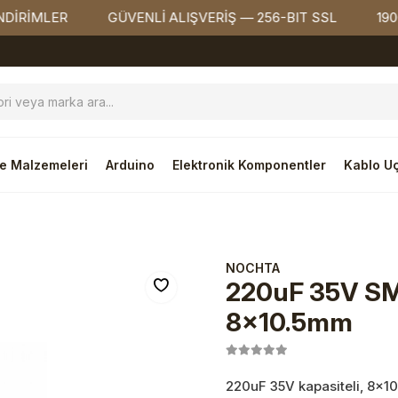
MLER
GÜVENLİ ALIŞVERİŞ — 256-BIT SSL
1900₺ ÜZ
e Malzemeleri
Arduino
Elektronik Komponentler
Kablo Uç
tik Kondansatör
NOCHTA
220uF 35V SMD
8x10.5mm
220uF 35V kapasiteli, 8x10