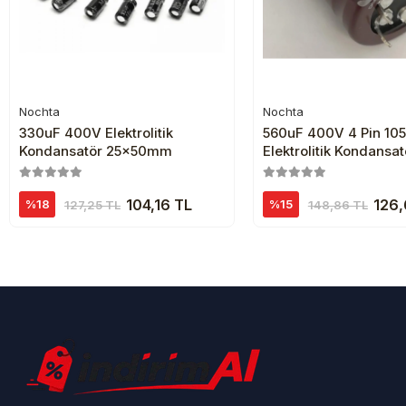
Nochta
Nochta
Sepete Ekle
Sepete Ekl
330uF 400V Elektrolitik
560uF 400V 4 Pin 10
Kondansatör 25x50mm
Elektrolitik Kondansat
35x50mm
104,16 TL
126,
%18
%15
127,25 TL
148,86 TL