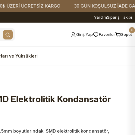
ERİ ÜCRETSİZ KARGO
30 GÜN KOŞULSUZ İADE GARANTİ
Yardım
Sipariş Takibi
0
Giriş Yap
Favoriler
Sepet
ları ve Yüksükleri
 Elektrolitik Kondansatör
.5mm boyutlarındaki SMD elektrolitik kondansatör,