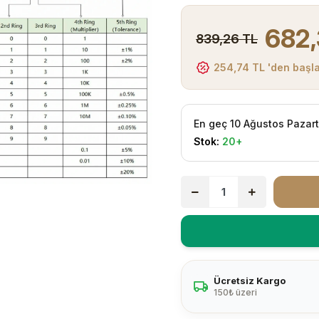
682,
839,26 TL
254,74 TL 'den başla
En geç 10 Ağustos Pazar
Stok:
20+
Ücretsiz Kargo
150₺ üzeri