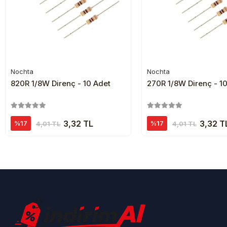
Nochta
Nochta
Sepete Ekle
Sepete Ekl
820R 1/8W Direnç - 10 Adet
270R 1/8W Direnç - 1
3,32 TL
3,32 T
%17
%17
4,01 TL
4,01 TL