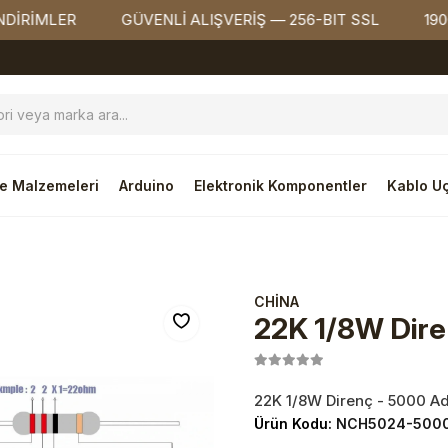
MLER
GÜVENLİ ALIŞVERİŞ — 256-BIT SSL
1900₺ ÜZ
e Malzemeleri
Arduino
Elektronik Komponentler
Kablo Uç
CHİNA
22K 1/8W Dire
22K 1/8W Direnç - 5000 A
Ürün Kodu:
NCH5024-500