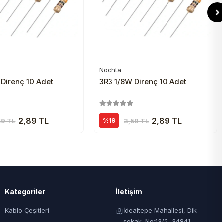
Nochta
Sepete Ekle
Sepete Ekle
 Direnç 10 Adet
3R3 1/8W Direnç 10 Adet
2,89 TL
2,89 TL
%19
59 TL
3,59 TL
Kategoriler
İletişim
Kablo Çeşitleri
İdealtepe Mahallesi, Dik
sokak. No:13/2, 34841