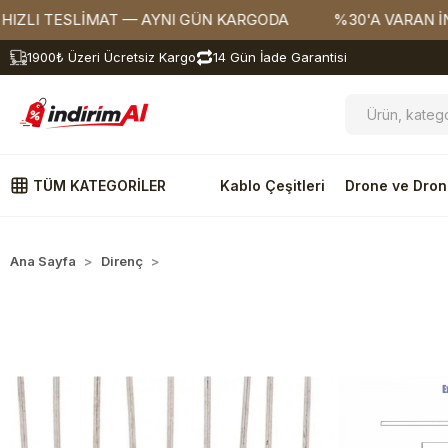
 TESLİMAT — AYNI GÜN KARGODA
%30'A VARAN İNDİRİ
1900₺ Üzeri Ücretsiz Kargo
14 Gün İade Garantisi
TÜM KATEGORİLER
Kablo Çeşitleri
Drone ve Dron
Ana Sayfa
Direnç
1/8W Direnç