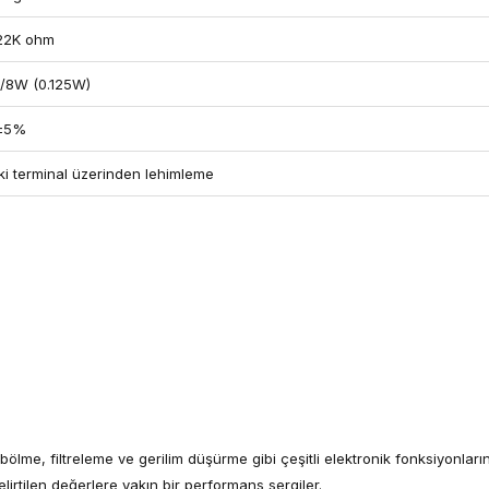
22K ohm
1/8W (0.125W)
±5%
İki terminal üzerinden lehimleme
lme, filtreleme ve gerilim düşürme gibi çeşitli elektronik fonksiyonlarınd
irtilen değerlere yakın bir performans sergiler.