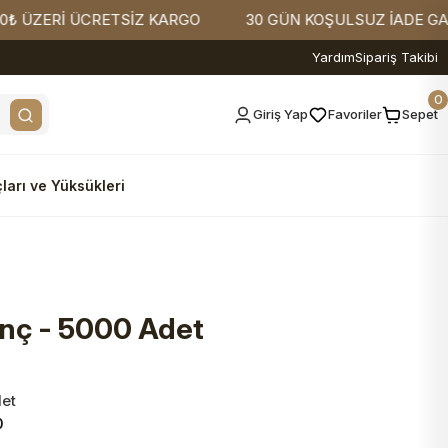
ERİ ÜCRETSİZ KARGO
30 GÜN KOŞULSUZ İADE GARANTİ
Yardım
Sipariş Takibi
0
Giriş Yap
Favoriler
Sepet
ları ve Yüksükleri
nç - 5000 Adet
det
0