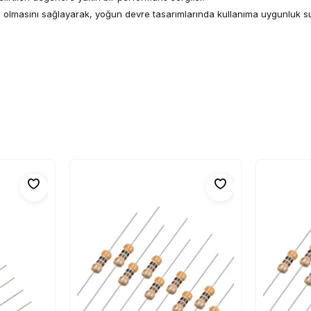
 olmasını sağlayarak, yoğun devre tasarımlarında kullanıma uygunluk s